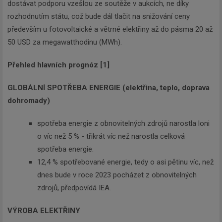
dostávat podporu vzešlou ze soutěže v aukcích, ne díky
rozhodnutím státu, což bude dál tlačit na snižování ceny
především u fotovoltaické a větrné elektřiny až do pásma 20 až
50 USD za megawatthodinu (MWh).
Přehled hlavních prognóz [1]
GLOBÁLNÍ SPOTŘEBA ENERGIE (elektřina, teplo, doprava
dohromady)
spotřeba energie z obnovitelných zdrojů narostla loni
o víc než 5 % - třikrát víc než narostla celková
spotřeba energie.
12,4 % spotřebované energie, tedy o asi pětinu víc, než
dnes bude v roce 2023 pocházet z obnovitelných
zdrojů, předpovídá IEA.
VÝROBA ELEKTŘINY