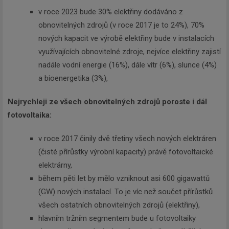
v roce 2023 bude 30% elektřiny dodáváno z
obnovitelných zdrojů (v roce 2017 je to 24%), 70%
nových kapacit ve výrobě elektřiny bude v instalacích
využívajících obnovitelné zdroje, nejvíce elektřiny zajistí
nadále vodní energie (16%), dále vítr (6%), slunce (4%)
a bioenergetika (3%),
Nejrychleji ze všech obnovitelných zdrojů poroste i dál
fotovoltaika:
v roce 2017 činily dvě třetiny všech nových elektráren
(čisté přírůstky výrobní kapacity) právě fotovoltaické
elektrárny,
během pěti let by mělo vzniknout asi 600 gigawattů
(GW) nových instalací. To je víc než součet přírůstků
všech ostatních obnovitelných zdrojů (elektřiny),
hlavním tržním segmentem bude u fotovoltaiky