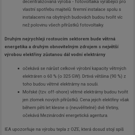
decentralizovaná výroba - fotovoltaika vyrábějící pro
vlastní spotřebu majitelů: firemní instalace spolu s
instalacemi na obytných budovách budou tvořit víc
než polovinu všech přírůstků fotovoltaiky.
Druhým nejrychleji rostoucím sektorem bude větrná
energetika a druhým obnovitelným zdrojem s největší
výrobou elektřiny zůstanou dál vodní elektrárny
očekává se nárůst celkové výrobní kapacity větrných
elektráren o 60 % (o 325 GW). Drtivá většina (90 %) z
toho budou větrné elektrárny na souši.
Mořské (tzv. off-shore) větrné elektrárny budou tvořit
jen zlomek nových přírůstků. Cena jejich elektřiny však
během pěti let klesne o (neuvěřitelné) dvě třetiny,
očekává Mezinárodní energetická agentura.
IEA upozorňuje na výrobu tepla z OZE, která dosud stojí spíš