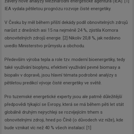
závěry nové analýzy Mezinárodní energetické agentura (IEA). [1]
IEA vydala pětiletou prognózu rozvoje čisté energetiky.
V Česku by měl během příští dekády podíl obnovitelných zdrojů
narůst z dnešních asi 15 na nejméně 24 %, zjistila Komora
obnovitelných zdrojů energie. [2] Nikoliv 20,8 %, jak nedávno
uvedlo Ministerstvo průmyslu a obchodu.
Především výroba tepla a role tzv. moderní bioenergetiky, tedy
také využívání bioplynu, efektivní využívání pevné biomasy a
biopaliv v dopravě, jsou hlavní témata podrobné analýzy s
pětiletou predikcí vývoje čisté energetiky ve světě.
Pro tuzemské energetické experty jsou ale patrně důležitější
předpovědi týkající se Evropy, která se má během pěti let stát
globálně druhým nejrychleji se rozvíjejícím trhem s
obnovitelnými zdroji, hned po Číně (o důvodech viz níže), kde
bude vznikat víc než 40 % všech instalací. [1]