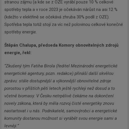
stranou zájmu (a kde se z OZE vyrábí pouze 10 % celkové
spotřeby tepla a v roce 2023 je očekáván nárůst na asi 12 %
(kdežto v elektřině se očekává zhruba 30% podíl z OZE).
Spotřeba tepla totiž stojí za víc než polovinou celkové konečné
spotřeby energie.
Štěpán Chalupa, předseda Komory obnovitelných zdrojů
energie, řekl:
“Zkušený tým Fatiha Birola (ředitel Mezinárodní energetické
energetické agentury, pozn. redakce) přináší další skvělou
zprávu: stále dostupnější a výkonnější obnovitelné zdroje
porostou v příštích pěti letech ještě rychleji než dosud a to
včetně biomasy. V Česku netrpělivě čekáme na dokončení
novely zákona, která by měla rozvoj čisté energetiky znovu
nastartovat i u nás. Podnikatelé, samovýrobci a energetické
komunity dostanou možnost si vyrábět svou energie sami a
levněji.”