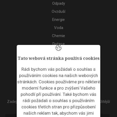
Odpady
Ovzduší
Energie
Voda
Chemie
Dotace
Akce
Tato webová stránka používá cookies
TAGS
Rádi bychom vás požádali o souhlas s
používáním cookies na našich webových
ODPADNÍ PLASTY
stránkách. Cookies používáme pro některé
moderní funkce a pro zvýšení Vašeho
NEWSLETTER
pohodlí při používání. Také bychom vás
rádi požádali o souhlas s používáním
Zadejte váš email a my Vám budeme zasílat ty nejdůležitější
cookies třetích stran pro přizpůsobení
informace, maximálně 1x týdně.
našich reklam tak, abychom vás jimi