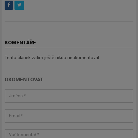
Zadejte váš email a my Vám
budeme zasílat ty nejdůležitější
informace, maximálně 1x týdně.
KOMENTÁŘE
Tento článek zatím ještě nikdo neokomentoval.
Odebírat
OKOMENTOVAT