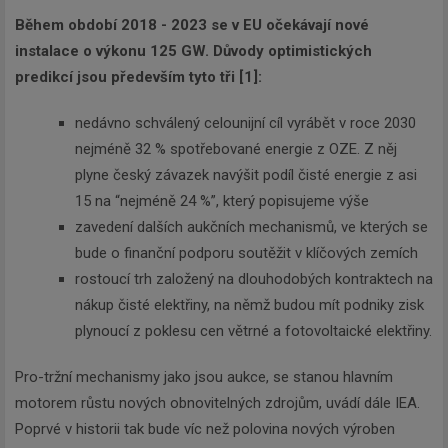
Během období 2018 - 2023 se v EU očekávají nové
instalace o výkonu 125 GW. Důvody optimistických
predikcí jsou především tyto tři [1]:
nedávno schválený celounijní cíl vyrábět v roce 2030
nejméně 32 % spotřebované energie z OZE. Z něj
plyne český závazek navýšit podíl čisté energie z asi
15 na “nejméně 24 %”, který popisujeme výše
zavedení dalších aukčních mechanismů, ve kterých se
bude o finanční podporu soutěžit v klíčových zemích
rostoucí trh založený na dlouhodobých kontraktech na
nákup čisté elektřiny, na němž budou mít podniky zisk
plynoucí z poklesu cen větrné a fotovoltaické elektřiny.
Pro-tržní mechanismy jako jsou aukce, se stanou hlavním
motorem růstu nových obnovitelných zdrojům, uvádí dále IEA.
Poprvé v historii tak bude víc než polovina nových výroben