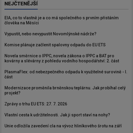
NEJČTENĚJŠÍ
EIA, co to vlastně je a co má společného s prvním přistáním
člověka na Měsíci
Vypustit, nebo nevypustit Novomlýnské nádrže?
Komise plánuje začlenit spalovny odpadu do EU ETS
Novela směrnice o IPPC, novela zákona o IPPC a BAT pro
kovárny a slévárny z pohledu vodního hospodářství: 2. část
PlasmaFlex: od nebezpečného odpadu k využitelné surovině - I.
část
Modernizace proměnila brněnskou teplárnu. Jak probíhal celý
projekt?
Zprávy o trhu EU ETS: 27. 7. 2026
Vlastní cesta k udržitelnosti. Jak ji sport staví na nohy?
Unie odložila zavedení cla na vývoz hliníkového šrotu na září