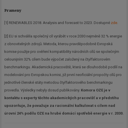
Prameny
[1] RENEWABLES 2018. Analysis and forecast to 2023. Dostupné
zde
.
[2] EU si schválila společný cíl vyrábět v roce 2030 nejméně 32 % energie
z obnovitelných zdrojů. Metoda, kterou pravděpodobně Evropská
komise použije pro ověření kompatibility národních cílů se společným
celounijním 32% cílem bude výpočet založený na čtyřfaktorovém
benchmarkingu. Akademická pracoviště, která se dlouhodobě podílí na
modelování pro Evropskou komisi, již první neoficiální propočty cílů pro
jednotlivé členské státy metodou čtyřfaktorového benchmarkingu
provedla. Výsledky nebyly dosud publikovány.
Komora OZE je v
kontaktu s experty těchto akademických pracovišť a v předstihu
upozorňuje, že považuje za racionální kalkulovat s cílem nad
Newsletter
úrovní 24% podílu OZE na hrubé domácí spotřebě energie v r. 2030.