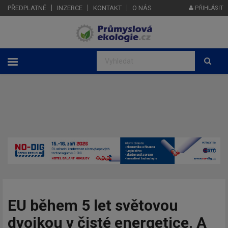
PŘEDPLATNÉ
INZERCE
KONTAKT
O NÁS
PŘIHLÁSIT
EU během 5 let světovou
dvojkou v čisté energetice. A