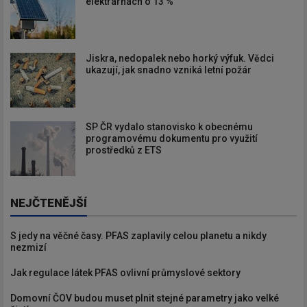
elektrárnách o 13 %
Jiskra, nedopalek nebo horký výfuk. Vědci
ukazují, jak snadno vzniká letní požár
SP ČR vydalo stanovisko k obecnému
programovému dokumentu pro využití
prostředků z ETS
NEJČTENĚJŠÍ
S jedy na věčné časy. PFAS zaplavily celou planetu a nikdy
nezmizí
Jak regulace látek PFAS ovlivní průmyslové sektory
Domovní ČOV budou muset plnit stejné parametry jako velké