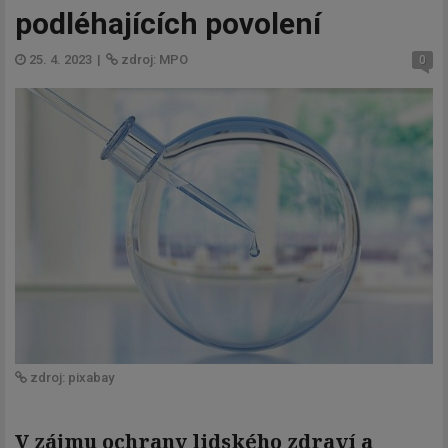
podléhajících povolení
25. 4. 2023
|
zdroj: MPO
0
zdroj: pixabay
V zájmu ochrany lidského zdraví a