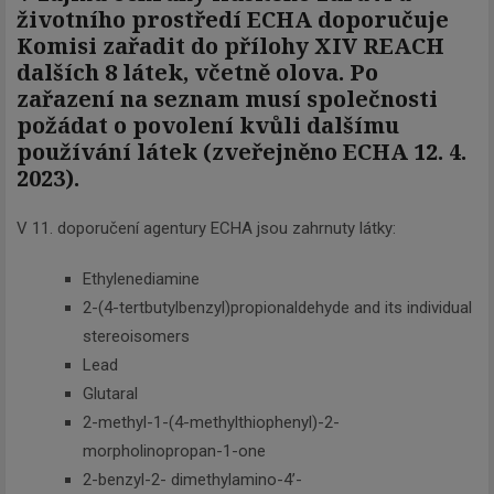
životního prostředí ECHA doporučuje
Komisi zařadit do přílohy XIV REACH
dalších 8 látek, včetně olova. Po
zařazení na seznam musí společnosti
požádat o povolení kvůli dalšímu
používání látek (zveřejněno ECHA 12. 4.
2023).
V 11. doporučení agentury ECHA jsou zahrnuty látky:
Ethylenediamine
2-(4-tertbutylbenzyl)propionaldehyde and its individual
stereoisomers
Lead
Glutaral
2-methyl-1-(4-methylthiophenyl)-2-
morpholinopropan-1-one
2-benzyl-2- dimethylamino-4’-