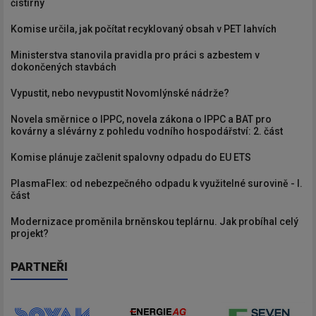
čistírny
Komise určila, jak počítat recyklovaný obsah v PET lahvích
Ministerstva stanovila pravidla pro práci s azbestem v
dokončených stavbách
Vypustit, nebo nevypustit Novomlýnské nádrže?
Novela směrnice o IPPC, novela zákona o IPPC a BAT pro
kovárny a slévárny z pohledu vodního hospodářství: 2. část
Komise plánuje začlenit spalovny odpadu do EU ETS
PlasmaFlex: od nebezpečného odpadu k využitelné surovině - I.
část
Modernizace proměnila brněnskou teplárnu. Jak probíhal celý
projekt?
PARTNEŘI