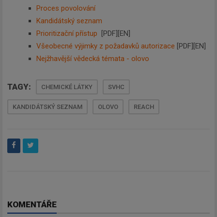
Proces povolování
Kandidátský seznam
Prioritizační přístup
[PDF][EN]
Všeobecné výjimky z požadavků autorizace
[PDF][EN]
Nejžhavější vědecká témata - olovo
TAGY:
CHEMICKÉ LÁTKY
SVHC
KANDIDÁTSKÝ SEZNAM
OLOVO
REACH
KOMENTÁŘE