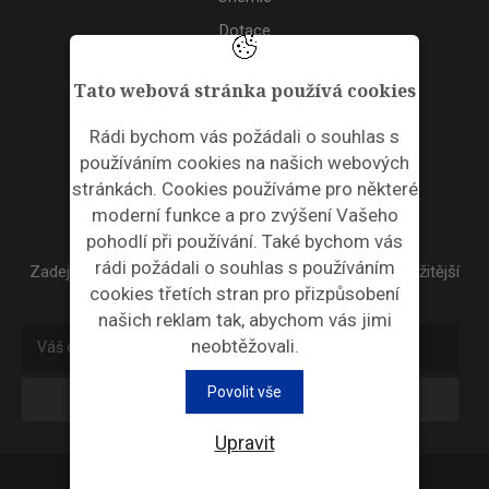
Dotace
Akce
Tato webová stránka používá cookies
TAGS
Rádi bychom vás požádali o souhlas s
používáním cookies na našich webových
ODPADNÍ PLASTY
stránkách. Cookies používáme pro některé
moderní funkce a pro zvýšení Vašeho
NEWSLETTER
pohodlí při používání. Také bychom vás
rádi požádali o souhlas s používáním
Zadejte váš email a my Vám budeme zasílat ty nejdůležitější
cookies třetích stran pro přizpůsobení
informace, maximálně 1x týdně.
našich reklam tak, abychom vás jimi
neobtěžovali.
Povolit vše
Odebírat
Upravit
Průmyslová ekologie © 2026 |
Nastavení cookies