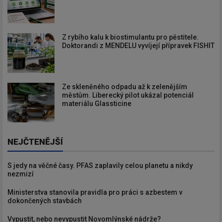
Z rybího kalu k biostimulantu pro pěstitele.
Doktorandi z MENDELU vyvíjejí přípravek FISHIT
Ze skleněného odpadu až k zelenějším
městům. Liberecký pilot ukázal potenciál
materiálu Glassticine
NEJČTENĚJŠÍ
S jedy na věčné časy. PFAS zaplavily celou planetu a nikdy
nezmizí
Ministerstva stanovila pravidla pro práci s azbestem v
dokončených stavbách
Vypustit, nebo nevypustit Novomlýnské nádrže?