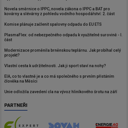
Novela směrnice o IPPC, novela zákona o IPPC a BAT pro
kovárny a slévárny z pohledu vodního hospodářství: 2. část
Komise plánuje začlenit spalovny odpadu do EU ETS
PlasmaFlex: od nebezpečného odpadu k využitelné surovině - I.
část
Modernizace proměnila brněnskou teplárnu. Jak probíhal celý
projekt?
Vlastní cesta k udržitelnosti. Jak ji sport staví na nohy?
EIA, co to vlastně je a co má společného s prvním přistáním
člověka na Měsíci
Unie odložila zavedení cla na vývoz hliníkového šrotu na září
PARTNEŘI