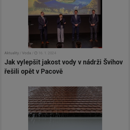
Aktuality
/
Voda
/
16. 1. 2024
Jak vylepšit jakost vody v nádrži Švihov
řešili opět v Pacově