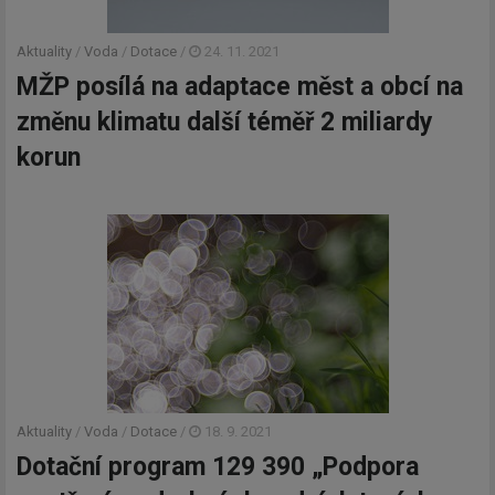
Aktuality
/
Voda
/
Dotace
/
24. 11. 2021
MŽP posílá na adaptace měst a obcí na
změnu klimatu další téměř 2 miliardy
korun
Aktuality
/
Voda
/
Dotace
/
18. 9. 2021
Dotační program 129 390 „Podpora