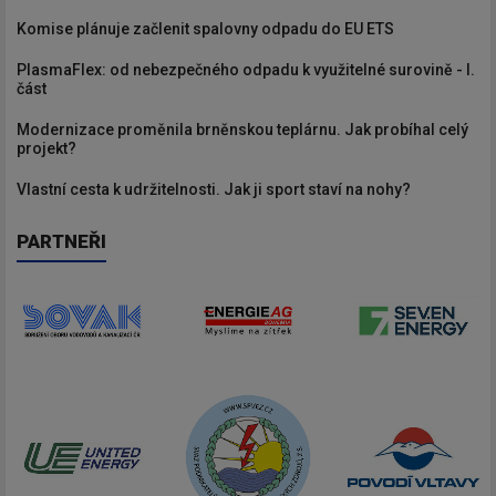
Komise plánuje začlenit spalovny odpadu do EU ETS
PlasmaFlex: od nebezpečného odpadu k využitelné surovině - I.
část
Modernizace proměnila brněnskou teplárnu. Jak probíhal celý
projekt?
Vlastní cesta k udržitelnosti. Jak ji sport staví na nohy?
PARTNEŘI