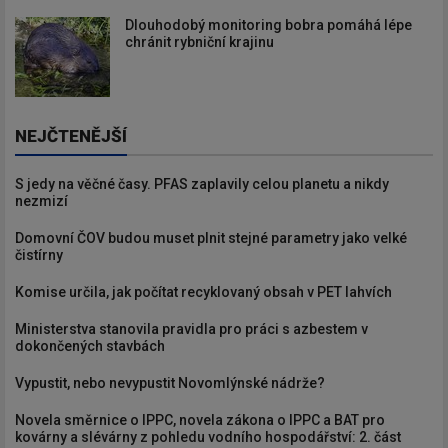
Dlouhodobý monitoring bobra pomáhá lépe
chránit rybniční krajinu
NEJČTENĚJŠÍ
S jedy na věčné časy. PFAS zaplavily celou planetu a nikdy
nezmizí
Domovní ČOV budou muset plnit stejné parametry jako velké
čistírny
Komise určila, jak počítat recyklovaný obsah v PET lahvích
Ministerstva stanovila pravidla pro práci s azbestem v
dokončených stavbách
Vypustit, nebo nevypustit Novomlýnské nádrže?
Novela směrnice o IPPC, novela zákona o IPPC a BAT pro
kovárny a slévárny z pohledu vodního hospodářství: 2. část