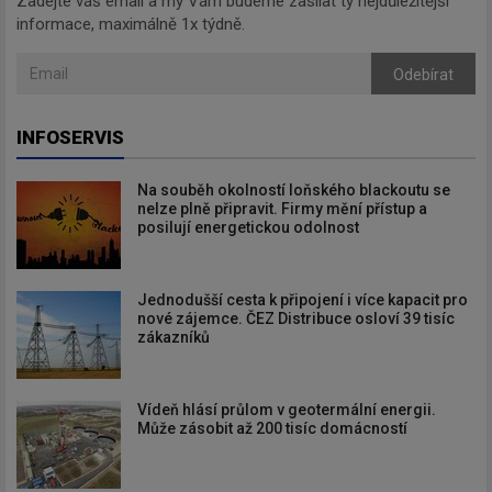
Zadejte váš email a my Vám budeme zasílat ty nejdůležitější
informace, maximálně 1x týdně.
Odebírat
INFOSERVIS
Na souběh okolností loňského blackoutu se
nelze plně připravit. Firmy mění přístup a
posilují energetickou odolnost
Jednodušší cesta k připojení i více kapacit pro
nové zájemce. ČEZ Distribuce osloví 39 tisíc
zákazníků
Vídeň hlásí průlom v geotermální energii.
Může zásobit až 200 tisíc domácností