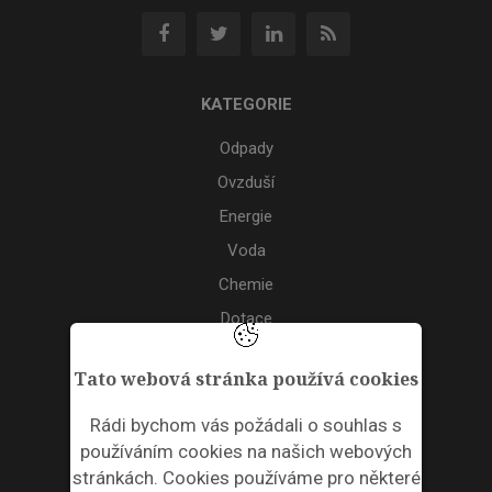
KATEGORIE
Odpady
Ovzduší
Energie
Voda
Chemie
Dotace
Akce
Tato webová stránka používá cookies
TAGS
Rádi bychom vás požádali o souhlas s
používáním cookies na našich webových
ODPADNÍ PLASTY
stránkách. Cookies používáme pro některé