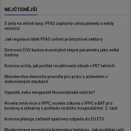
NEJČTENĚJŠÍ
S jedy na věčné časy. PFAS zaplavily celou planetu a nikdy
nezmizí
Jak regulace látek PFAS ovlivní průmyslové sektory
Domovní ČOV budou muset plnit stejné parametry jako velké
čistírny
Komise určila, jak počítat recyklovaný obsah v PET lahvích
Ministerstva stanovila pravidla pro práci s azbestem v
dokončených stavbách
Vypustit, nebo nevypustit Novomlýnské nádrže?
Novela směrnice o IPPC, novela zákona o IPPC a BAT pro
kovárny a slévárny z pohledu vodního hospodářství: 2. část
Komise plánuje začlenit spalovny odpadu do EU ETS
Modernizace proměnila brněnskou teplárnu. Jak probíhal celý