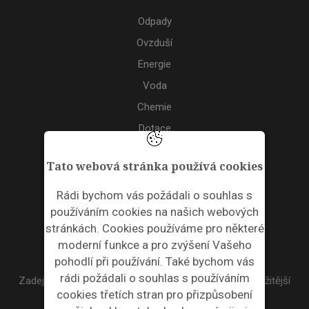
Odpady
Ovzduší
Energie
Voda
Chemie
Dotace
Akce
Tato webová stránka používá cookies
TAGS
Rádi bychom vás požádali o souhlas s
používáním cookies na našich webových
ODPADNÍ PLASTY
stránkách. Cookies používáme pro některé
moderní funkce a pro zvýšení Vašeho
NEWSLETTER
pohodlí při používání. Také bychom vás
rádi požádali o souhlas s používáním
Zadejte váš email a my Vám budeme zasílat ty nejdůležitější
cookies třetích stran pro přizpůsobení
informace, maximálně 1x týdně.