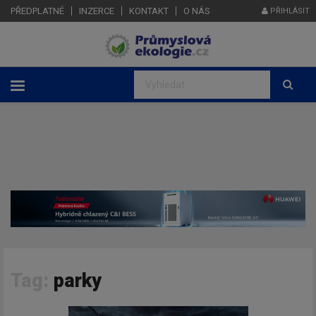
PŘEDPLATNÉ
INZERCE
KONTAKT
O NÁS
PŘIHLÁSIT
Tag:
parky