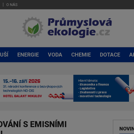
O NÁS
UŠÍ
ENERGIE
VODA
CHEMIE
DOTACE
A
VÁNÍ S EMISNÍMI
NOVI