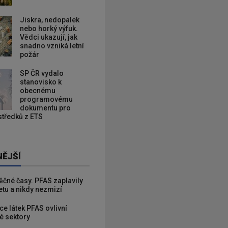
Jiskra, nedopalek
nebo horký výfuk.
Vědci ukazují, jak
snadno vzniká letní
požár
SP ČR vydalo
stanovisko k
obecnému
programovému
dokumentu pro
ostředků z ETS
NĚJŠÍ
věčné časy. PFAS zaplavily
etu a nikdy nezmizí
ce látek PFAS ovlivní
é sektory