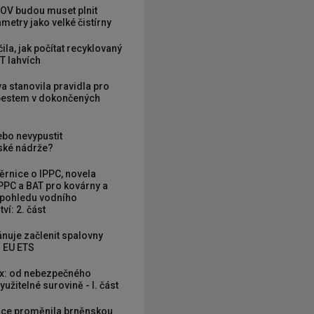
OV budou muset plnit
metry jako velké čistírny
ila, jak počítat recyklovaný
T lahvích
va stanovila pravidla pro
zbestem v dokončených
ebo nevypustit
ké nádrže?
rnice o IPPC, novela
PPC a BAT pro kovárny a
 pohledu vodního
ví: 2. část
nuje začlenit spalovny
 EU ETS
x: od nebezpečného
užitelné surovině - I. část
ce proměnila brněnskou