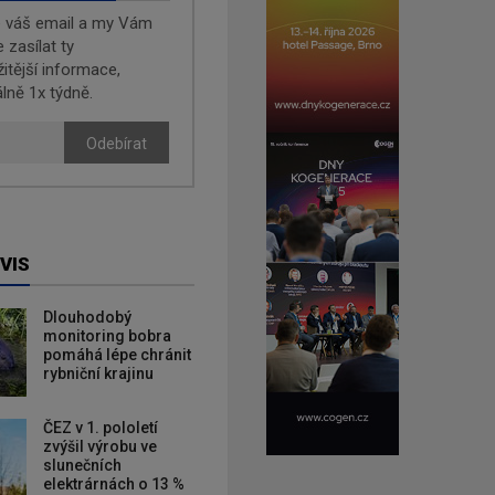
e váš email a my Vám
zasílat ty
žitější informace,
lně 1x týdně.
Odebírat
VIS
Dlouhodobý
monitoring bobra
pomáhá lépe chránit
rybniční krajinu
ČEZ v 1. pololetí
zvýšil výrobu ve
slunečních
elektrárnách o 13 %