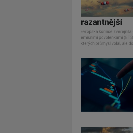
razantnější
Evropská komise zveřejnila
emisními povolenkami (ETS).
kterých průmysl volal, ale d