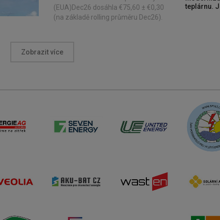
teplárnu. J
(EUA)Dec26 dosáhla €75,60 ± €0,30
(na základě rolling průměru Dec26).
Zobrazit více