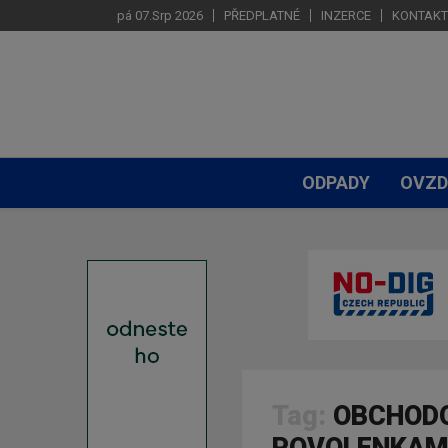
pá 07.Srp 2026
PŘEDPLATNÉ
INZERCE
KONTAKT
ODPADY
OVZD
Tag:
OBCHODO