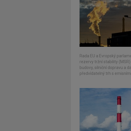
Rada EU a Evropský parlame
rezervy tržní stability (MS
budovy, silniční dopravu a da
předvídatelný trh s emisní