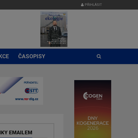
PŘIHLÁSIT
KCE
ČASOPISY
NKY EMAILEM