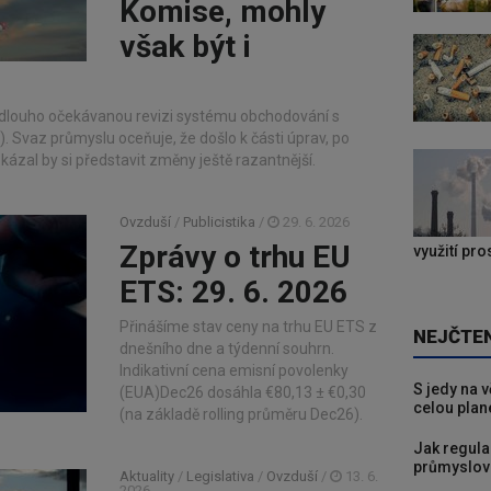
Komise, mohly
však být i
 dlouho očekávanou revizi systému obchodování s
 Svaz průmyslu oceňuje, že došlo k části úprav, po
okázal by si představit změny ještě razantnější.
Ovzduší
/
Publicistika
/
29. 6. 2026
Zprávy o trhu EU
využití pr
ETS: 29. 6. 2026
Přinášíme stav ceny na trhu EU ETS z
NEJČTE
dnešního dne a týdenní souhrn.
Indikativní cena emisní povolenky
S jedy na 
(EUA)Dec26 dosáhla €80,13 ± €0,30
celou plan
(na základě rolling průměru Dec26).
Jak regula
průmyslov
Aktuality
/
Legislativa
/
Ovzduší
/
13. 6.
2026