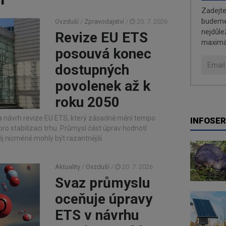
I
Zadejt
budeme 
Ovzduší
/
Zpravodajství
/
20. 7. 2026
nejdůle
Revize EU ETS
maximá
posouvá konec
dostupných
povolenek až k
roku 2050
a návrh revize EU ETS, který zásadně mění tempo
INFOSER
pro stabilizaci trhu. Průmysl část úprav hodnotí
ěj nicméně mohly být razantnější.
Aktuality
/
Ovzduší
/
20. 7. 2026
Svaz průmyslu
oceňuje úpravy
ETS v návrhu