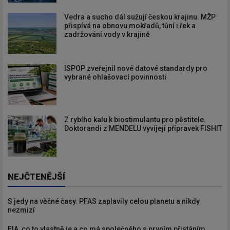
Vedra a sucho dál sužují českou krajinu. MŽP
přispívá na obnovu mokřadů, tůní i řek a
zadržování vody v krajině
ISPOP zveřejnil nové datové standardy pro
vybrané ohlašovací povinnosti
Z rybího kalu k biostimulantu pro pěstitele.
Doktorandi z MENDELU vyvíjejí přípravek FISHIT
NEJČTENĚJŠÍ
S jedy na věčné časy. PFAS zaplavily celou planetu a nikdy
nezmizí
EIA, co to vlastně je a co má společného s prvním přistáním