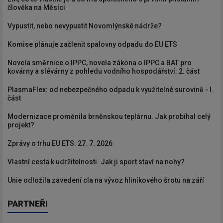
člověka na Měsíci
Vypustit, nebo nevypustit Novomlýnské nádrže?
Komise plánuje začlenit spalovny odpadu do EU ETS
Novela směrnice o IPPC, novela zákona o IPPC a BAT pro
kovárny a slévárny z pohledu vodního hospodářství: 2. část
PlasmaFlex: od nebezpečného odpadu k využitelné surovině - I.
část
Modernizace proměnila brněnskou teplárnu. Jak probíhal celý
projekt?
Zprávy o trhu EU ETS: 27. 7. 2026
Vlastní cesta k udržitelnosti. Jak ji sport staví na nohy?
Unie odložila zavedení cla na vývoz hliníkového šrotu na září
PARTNEŘI