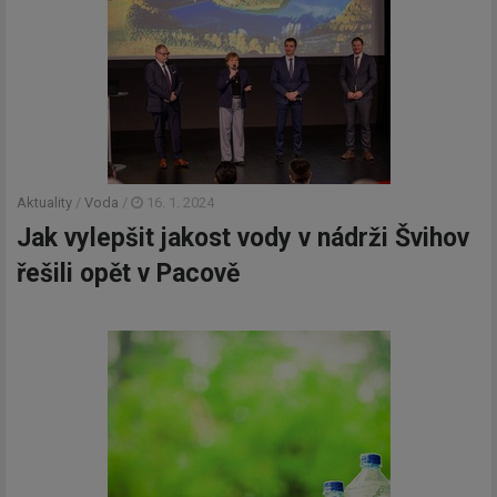
Aktuality
/
Voda
/
16. 1. 2024
Jak vylepšit jakost vody v nádrži Švihov
řešili opět v Pacově