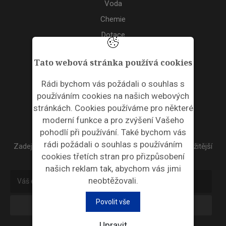
Voda
Chemie
Dotace
Akce
Tato webová stránka používá cookies
TAGS
Rádi bychom vás požádali o souhlas s
používáním cookies na našich webových
ODPADNÍ PLASTY
stránkách. Cookies používáme pro některé
moderní funkce a pro zvýšení Vašeho
NEWSLETTER
pohodlí při používání. Také bychom vás
rádi požádali o souhlas s používáním
Zadejte váš email a my Vám budeme zasílat ty nejdůležitější
cookies třetích stran pro přizpůsobení
informace, maximálně 1x týdně.
našich reklam tak, abychom vás jimi
neobtěžovali.
Povolit vše
Odebírat
Upravit