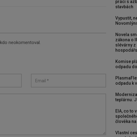
práci s a
stavbách
Vypustit, n
Novomlýns
Novela smě
zákona o I
nikdo neokomentoval.
slévárny z
hospodářst
Komise plá
odpadu do
PlasmaFle
odpadu k vy
Moderniza
teplárnu. J
EIA, co to 
společného
člověka na
Vlastní ces