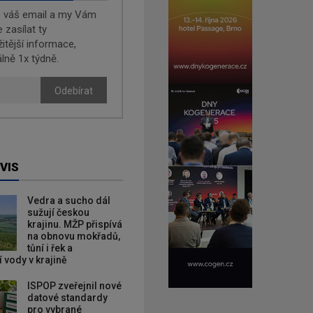
e váš email a my Vám
zasílat ty
žitější informace,
lně 1x týdně.
Odebírat
VIS
Vedra a sucho dál
sužují českou
krajinu. MŽP přispívá
na obnovu mokřadů,
tůní i řek a
 vody v krajině
ISPOP zveřejnil nové
datové standardy
pro vybrané