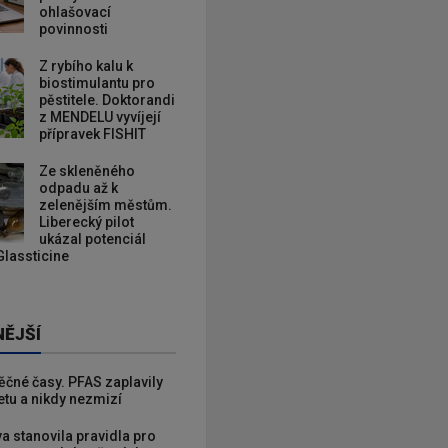
ohlašovací
povinnosti
Z rybího kalu k
biostimulantu pro
pěstitele. Doktorandi
z MENDELU vyvíjejí
přípravek FISHIT
Ze skleněného
odpadu až k
zelenějším městům.
Liberecký pilot
ukázal potenciál
Glassticine
NĚJŠÍ
věčné časy. PFAS zaplavily
etu a nikdy nezmizí
va stanovila pravidla pro