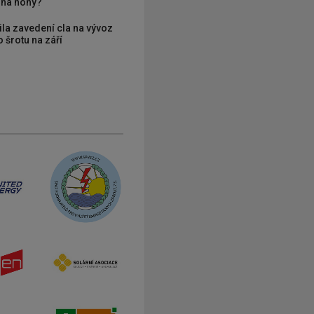
í na nohy?
ila zavedení cla na vývoz
 šrotu na září