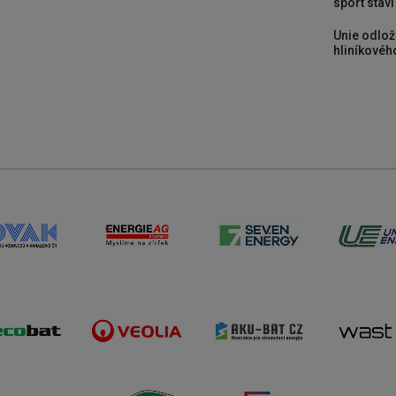
sport stav
Unie odlož
hliníkového