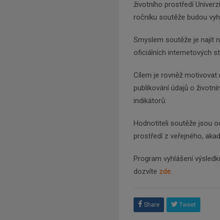
životního prostředí Univerz
ročníku soutěže budou vyhl
Smyslem soutěže je najít ne
oficiálních internetových 
Cílem je rovněž motivovat
publikování údajů o životn
indikátorů.
Hodnotiteli soutěže jsou o
prostředí z veřejného, ak
Program vyhlášení výsledků
dozvíte
zde
.
Share
Tweet