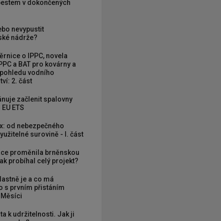
zbestem v dokončených
ebo nevypustit
ké nádrže?
rnice o IPPC, novela
PPC a BAT pro kovárny a
 pohledu vodního
ví: 2. část
nuje začlenit spalovny
 EU ETS
x: od nebezpečného
užitelné surovině - I. část
ce proměnila brněnskou
ak probíhal celý projekt?
vlastně je a co má
 s prvním přistáním
 Měsíci
ta k udržitelnosti. Jak ji