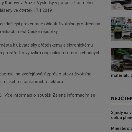
ity Karlovy v Praze. Výsledky v pořadí již osmého
ášeny ve čtvrtek 17.1.2019.
jzdařilejší prezentace oblasti životního prostředí na
stránkách měst České republiky.
 města k uživatelsky přátelskému elektronickému
ím prostředí s využitím originálních forem a vhodných
dborníci na zveřejňování zpráv o stavu životního
materiálu 
ademického i soukromého sektoru.
 i více informací o soutěži Zelená informacím se
NEJČTE
S jedy na 
celou plan
Ministerst