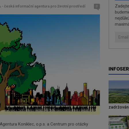
Zadejt
 - česká informační agentura pro životní prostředí
0
budeme 
nejdůle
maximá
INFOSER
zadržování
, Agentura Koniklec, o.p.s. a Centrum pro otázky