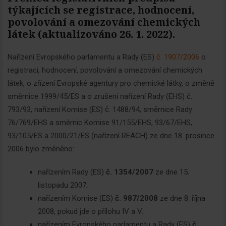
týkajících se registrace, hodnocení,
povolování a omezování chemických
látek (aktualizováno 26. 1. 2022).
Nařízení Evropského parlamentu a Rady (ES)
č. 1907/2006
o
registraci, hodnocení, povolování a omezování chemických
látek, o zřízení Evropské agentury pro chemické látky, o změně
směrnice 1999/45/ES a o zrušení nařízení Rady (EHS) č.
793/93, nařízení Komise (ES) č. 1488/94, směrnice Rady
76/769/EHS a směrnic Komise 91/155/EHS, 93/67/EHS,
93/105/ES a 2000/21/ES (nařízení REACH) ze dne 18. prosince
2006 bylo změněno:
nařízením Rady (ES)
č. 1354/2007
ze dne 15.
listopadu 2007;
nařízením Komise (ES)
č. 987/2008
ze dne 8. října
2008, pokud jde o přílohu IV a V;
nařízením Evropského parlamentu a Rady (ES)
č.