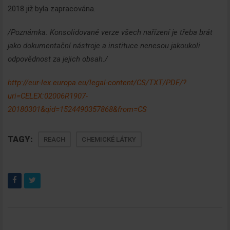
2018 již byla zapracována.
/Poznámka: Konsolidované verze všech nařízení je třeba brát
jako dokumentační nástroje a instituce nenesou jakoukoli
odpovědnost za jejich obsah./
http://eur-lex.europa.eu/legal-content/CS/TXT/PDF/?
uri=CELEX:02006R1907-
20180301&qid=1524490357868&from=CS
TAGY:
REACH
CHEMICKÉ LÁTKY