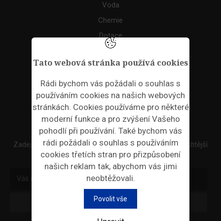
Voda
Chemie
Dotace
Akce
Tato webová stránka používá cookies
TAGS
Rádi bychom vás požádali o souhlas s
používáním cookies na našich webových
ODPADNÍ PLASTY
stránkách. Cookies používáme pro některé
moderní funkce a pro zvýšení Vašeho
NEWSLETTER
pohodlí při používání. Také bychom vás
rádi požádali o souhlas s používáním
Zadejte váš email a my Vám budeme zasílat ty nejdůležitější
cookies třetích stran pro přizpůsobení
informace, maximálně 1x týdně.
našich reklam tak, abychom vás jimi
neobtěžovali.
Povolit vše
Odebírat