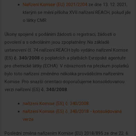
Nařízení Komise (EU) 2021/2204
ze dne 13. 12. 2021,
informace, maximálně 1x týdně.
kterým se mění příloha XVII nařízení REACH, pokud jde
o látky CMR
Úkony spojené s podáním žádosti o registraci, žádosti o
povolení a s odvoláním jsou zpoplatněny. Na základě
Odebírat
ustanovení čl. 74 nařízení REACH bylo vydáno nařízení Komise
(ES)
č. 340/2008
o poplatcích a platbách Evropské agentuře
pro chemické látky (ECHA). V návaznosti na přezkum poplatků
bylo toto nařízení změněno několika prováděcími nařízeními
Komise. Pro snazší orientaci doporučujeme konsolidovanou
verzi nařízení (ES)
č. 340/2008
.
nařízení Komise (ES) č. 340/2008
nařízení Komise (ES) č. 340/2018 - konsolidovaná
verze
Poslední změna nařízením Komise (EU) 2018/895 ze dne 22. 6.