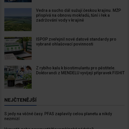
Vedra a sucho dál sužují českou krajinu. MŽP
přispívá na obnovu mokřadů, tůní i řek a
zadržování vody v krajině
ISPOP zveřejnil nové datové standardy pro
vybrané ohlašovací povinnosti
Z rybího kalu k biostimulantu pro pěstitele.
Doktorandi z MENDELU vyvíjejí přípravek FISHIT
NEJČTENĚJŠÍ
S jedy na věčné časy. PFAS zaplavily celou planetu a nikdy
nezmizí