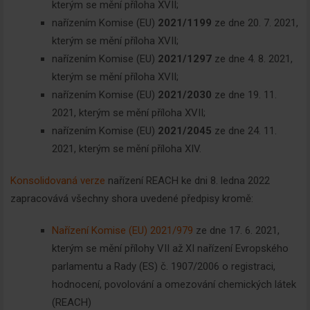
kterým se mění příloha XVII;
nařízením Komise (EU)
2021/1199
ze dne 20. 7. 2021,
kterým se mění příloha XVII;
nařízením Komise (EU)
2021/1297
ze dne 4. 8. 2021,
kterým se mění příloha XVII;
nařízením Komise (EU)
2021/2030
ze dne 19. 11.
2021, kterým se mění příloha XVII;
nařízením Komise (EU)
2021/2045
ze dne 24. 11.
2021, kterým se mění příloha XIV.
Konsolidovaná verze
nařízení REACH ke dni 8. ledna 2022
zapracovává všechny shora uvedené předpisy kromě:
Nařízení Komise (EU) 2021/979
ze dne 17. 6. 2021,
Newsletter
kterým se mění přílohy VII až XI nařízení Evropského
parlamentu a Rady (ES) č. 1907/2006 o registraci,
hodnocení, povolování a omezování chemických látek
Zadejte váš email a my Vám
(REACH)
budeme zasílat ty nejdůležitější