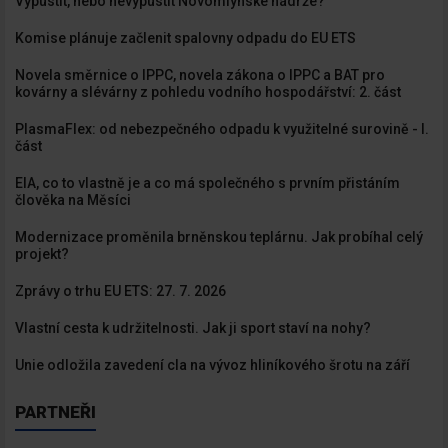
Vypustit, nebo nevypustit Novomlýnské nádrže?
Komise plánuje začlenit spalovny odpadu do EU ETS
Novela směrnice o IPPC, novela zákona o IPPC a BAT pro
kovárny a slévárny z pohledu vodního hospodářství: 2. část
PlasmaFlex: od nebezpečného odpadu k využitelné surovině - I.
část
EIA, co to vlastně je a co má společného s prvním přistáním
člověka na Měsíci
Modernizace proměnila brněnskou teplárnu. Jak probíhal celý
projekt?
Zprávy o trhu EU ETS: 27. 7. 2026
Vlastní cesta k udržitelnosti. Jak ji sport staví na nohy?
Unie odložila zavedení cla na vývoz hliníkového šrotu na září
PARTNEŘI