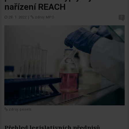
nařízení REACH
28. 1. 2022
|
zdroj: MPO
0
zdroj: pexels
Přehled legislativních předpisů