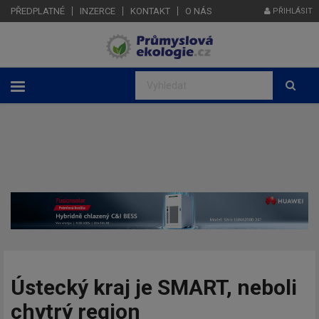
PŘEDPLATNÉ
INZERCE
KONTAKT
O NÁS
PŘIHLÁSIT
Ústecký kraj je SMART, neboli
chytrý region