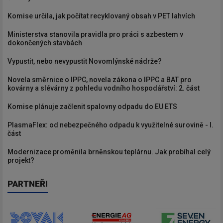
Komise určila, jak počítat recyklovaný obsah v PET lahvích
Ministerstva stanovila pravidla pro práci s azbestem v
dokončených stavbách
Vypustit, nebo nevypustit Novomlýnské nádrže?
Novela směrnice o IPPC, novela zákona o IPPC a BAT pro
kovárny a slévárny z pohledu vodního hospodářství: 2. část
Komise plánuje začlenit spalovny odpadu do EU ETS
PlasmaFlex: od nebezpečného odpadu k využitelné surovině - I.
část
Modernizace proměnila brněnskou teplárnu. Jak probíhal celý
projekt?
PARTNEŘI