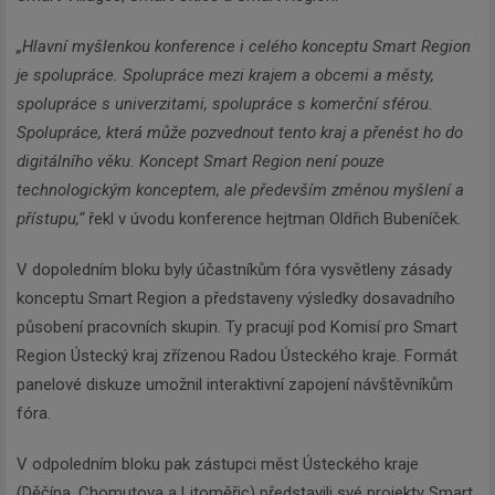
„Hlavní myšlenkou konference i celého konceptu Smart Region
je spolupráce. Spolupráce mezi krajem a obcemi a městy,
spolupráce s univerzitami, spolupráce s komerční sférou.
Spolupráce, která může pozvednout tento kraj a přenést ho do
digitálního věku. Koncept Smart Region není pouze
technologickým konceptem, ale především změnou myšlení a
přístupu,“
řekl v úvodu konference hejtman Oldřich Bubeníček.
V dopoledním bloku byly účastníkům fóra vysvětleny zásady
konceptu Smart Region a představeny výsledky dosavadního
působení pracovních skupin. Ty pracují pod Komisí pro Smart
Region Ústecký kraj zřízenou Radou Ústeckého kraje. Formát
panelové diskuze umožnil interaktivní zapojení návštěvníkům
fóra.
V odpoledním bloku pak zástupci měst Ústeckého kraje
(Děčína, Chomutova a Litoměřic) představili své projekty Smart