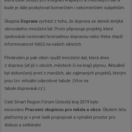
bude je dále poskytovat komerčním i nekomerčním subjektům.
Skupina
Doprava
vychází z toho, že doprava se denně dotýká
obrovského množství lidí. Proto připravuje projekty, které
zjednoduší cestování hromadnou dopravou nebo třeba zlepší
informovanost řidičů na našich silnicích.
Především je pak cílem využít množství dat, která dnes
z dopravy (ať již v obcích, městech či na kraji) plynou. Aktuálně
byl dokončený první z menších, ale zajímavých projektů, kterým
jsou tzv. virtuální odjezdové tabule. (Více na
tabule.dopravauk.cz.)
Celé Smart Region Fórum Ústecký kraj 2019 bylo
iniciováno
Pracovní skupinou pro města a obce
. Úkolem této
platformy je v prvé řadě propojovat a vytvářet prostor pro
diskusi a setkávání.