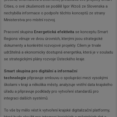
Cities, o své zkušenosti se podělil Igor Wzoš ze Slovenska a
nechyběla informace o podpoře těchto konceptů ze strany
Ministerstva pro místní rozvoj.
Pracovní skupina
Energetická efektivita
se konceptu Smart
Regions věnuje ve dvou úrovních, kterými jsou strategické
dokumenty a konkrétní rozvojové projekty. Cílem je trvale
udržitelná a ekonomicky dostupná energetika, která je v souladu
se strategickými plány rozvoje Ústeckého kraje.
Smart skupina pro digitální a informační
technologie
připravuje smlouvu o spolupráci mezi vysokými
školami v kraji a několika městy, analyzuje vnitřní data krajského
úřadu a připravuje podklady pro vytvoření standardů pro
integraci dalších systémů.
To vše by mělo vést k vytvoření krajské digitalizační platformy,
která bude sloužit pro integraci krajských a městských dat a