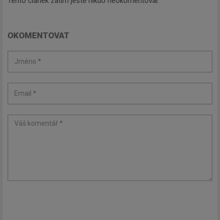
Tento článek zatím ještě nikdo neokomentoval.
budeme zasílat ty nejdůležitější
informace, maximálně 1x týdně.
OKOMENTOVAT
Odebírat