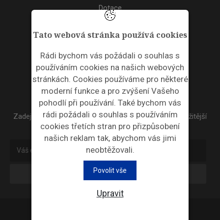
Dotace
Akce
Tato webová stránka používá cookies
TAGS
Rádi bychom vás požádali o souhlas s
používáním cookies na našich webových
ODPADNÍ PLASTY
stránkách. Cookies používáme pro některé
moderní funkce a pro zvýšení Vašeho
NEWSLETTER
pohodlí při používání. Také bychom vás
rádi požádali o souhlas s používáním
Zadejte váš email a my Vám budeme zasílat ty nejdůležitější
cookies třetích stran pro přizpůsobení
informace, maximálně 1x týdně.
našich reklam tak, abychom vás jimi
neobtěžovali.
Povolit vše
Odebírat
Upravit
Průmyslová ekologie © 2026 |
Nastavení cookies