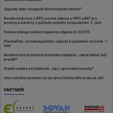
Vypustit, nebo nevypustit Novomlýnské nádrže?
Novela směrnice o IPPC, novela zákona o IPPC a BAT pro
kovárny a slévárny z pohledu vodního hospodářství: 2. část
Komise plánuje začlenit spalovny odpadu do EU ETS
PlasmaFlex: od nebezpečného odpadu k využitelné surovině - I.
část
Modernizace proměnila brněnskou teplárnu. Jak probíhal celý
projekt?
Vlastní cesta k udržitelnosti. Jak ji sport staví na nohy?
Unie odložila zavedení cla na vývoz hliníkového šrotu na září
PARTNEŘI