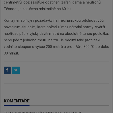
centimetrů, což zajišťuje odstínění záření gama a neutronů.
Těsnost je zaručena minimálně na 60 let.
Kontejner splňuje i požadavky na mechanickou odolnost vůči
havarijním situacím, které požadují mezinárodní normy. Vydrží
například pád z výšky devíti metrů na absolutně tuhou podložku,
nebo pád z jednoho metru na trn. Je odolný také proti tlaku
vodního sloupce o výšce 200 metrů a proti žáru 800 °C po dobu
30 minut.
Newsletter
KOMENTÁŘE
Zadejte váš email a my Vám