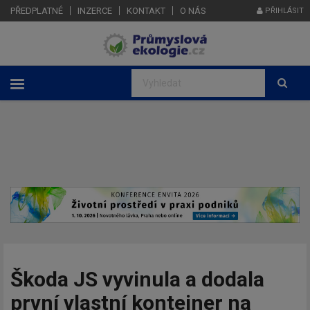
PŘEDPLATNÉ
INZERCE
KONTAKT
O NÁS
PŘIHLÁSIT
Škoda JS vyvinula a dodala
první vlastní kontejner na