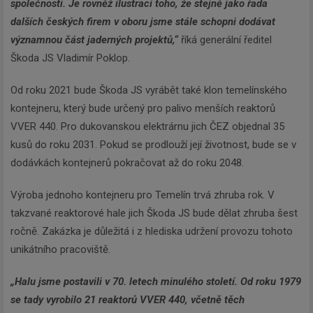
společnosti. Je rovněž ilustrací toho, že stejně jako řada
dalších českých firem v oboru jsme stále schopni dodávat
významnou část jaderných projektů,“
říká generální ředitel
Škoda JS Vladimír Poklop.
Od roku 2021 bude Škoda JS vyrábět také klon temelínského
kontejneru, který bude určený pro palivo menších reaktorů
VVER 440. Pro dukovanskou elektrárnu jich ČEZ objednal 35
kusů do roku 2031. Pokud se prodlouží její životnost, bude se v
dodávkách kontejnerů pokračovat až do roku 2048.
Výroba jednoho kontejneru pro Temelín trvá zhruba rok. V
takzvané reaktorové hale jich Škoda JS bude dělat zhruba šest
ročně. Zakázka je důležitá i z hlediska udržení provozu tohoto
unikátního pracoviště.
„Halu jsme postavili v 70. letech minulého století. Od roku 1979
se tady vyrobilo 21 reaktorů VVER 440, včetně těch