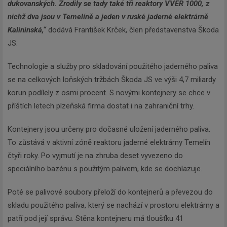
dukovanských. Zrodily se tady také tři reaktory VVER 1000, z
nichž dva jsou v Temelíně a jeden v ruské jaderné elektrárně
Kalininská,“
dodává František Krček, člen představenstva Škoda
JS.
Technologie a služby pro skladování použitého jaderného paliva
se na celkových loňských tržbách Škoda JS ve výši 4,7 miliardy
korun podílely z osmi procent. S novými kontejnery se chce v
příštích letech plzeňská firma dostat i na zahraniční trhy.
Kontejnery jsou určeny pro dočasné uložení jaderného paliva.
To zůstává v aktivní zóně reaktoru jaderné elektrárny Temelín
čtyři roky. Po vyjmutí je na zhruba deset vyvezeno do
speciálního bazénu s použitým palivem, kde se dochlazuje.
Poté se palivové soubory přeloží do kontejnerů a převezou do
skladu použitého paliva, který se nachází v prostoru elektrárny a
patří pod její správu. Stěna kontejneru má tloušťku 41