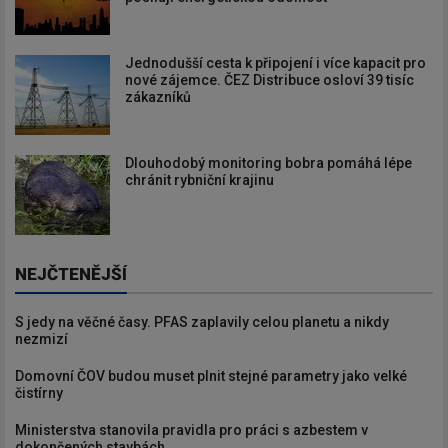
Jednodušší cesta k připojení i více kapacit pro
nové zájemce. ČEZ Distribuce osloví 39 tisíc
zákazníků
Dlouhodobý monitoring bobra pomáhá lépe
chránit rybniční krajinu
NEJČTENĚJŠÍ
S jedy na věčné časy. PFAS zaplavily celou planetu a nikdy
nezmizí
Domovní ČOV budou muset plnit stejné parametry jako velké
čistírny
Ministerstva stanovila pravidla pro práci s azbestem v
dokončených stavbách