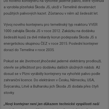
Do nového kontejneru na vyhořelé jaderné palivo, které vyvinula
a vyrobila plzeňská Škoda JS, uloží v Temelíně devatenáct
použitých palivových kazet. Zůstanou v něm až šedesát let.
Vývoj nového kontejneru pro temelínský typ reaktoru VVER
1000 zahájila Škoda JS v roce 2012. Zakázku na dodávku
šedesáti kusů za dvě miliardy korun podepsala Škoda JS s
energetickou skupinou ČEZ v roce 2015. Poslední kontejner
dorazí do Temelína v roce 2035.
Pokud se ale životnost jihočeské jaderné elektrárny prodlouží,
otevře se příležitost pro dodávku dalších úložných nádob. Až
dosud se v Plzni vyráběly kontejnery na vyhořelé palivo podle
zahraniční licence. Do elektráren v Česku, Německu, USA,
Švýcarsku, Litvě a Bulharsku jich Škoda JS dodala přes čtyři
stovky.
„Nový kontejner není jen důkazem technické vyspělosti naší