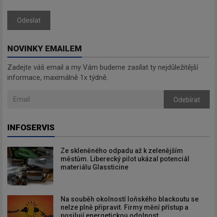
Odeslat
NOVINKY EMAILEM
Zadejte váš email a my Vám budeme zasílat ty nejdůležitější
informace, maximálně 1x týdně.
Odebírat
INFOSERVIS
Ze skleněného odpadu až k zelenějším
městům. Liberecký pilot ukázal potenciál
materiálu Glassticine
Na souběh okolností loňského blackoutu se
nelze plně připravit. Firmy mění přístup a
posilují energetickou odolnost