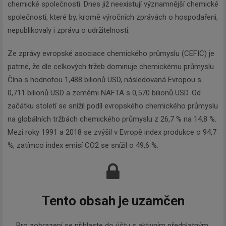
chemické společnosti. Dnes již neexistují významnější chemické
společnosti, které by, kromě výročních zprávách o hospodařeni,
nepublikovaly i zprávu o udržitelnosti.
Ze zprávy evropské asociace chemického průmyslu (CEFIC) je
patrné, že dle celkových tržeb dominuje chemickému průmyslu
Čína s hodnotou 1,488 bilionů USD, následovaná Evropou s
0,711 bilionů USD a zeměmi NAFTA s 0,570 bilionů USD. Od
začátku století se snížil podíl evropského chemického průmyslu
na globálních tržbách chemického průmyslu z 26,7 % na 14,8 %.
Mezi roky 1991 a 2018 se zvýšil v Evropě index produkce o 94,7
%, zatímco index emisí CO2 se snížil o 49,6 %.
Tento obsah je uzamčen
Pro zobrazení se přihlaste do účtu s aktivním předplatným.