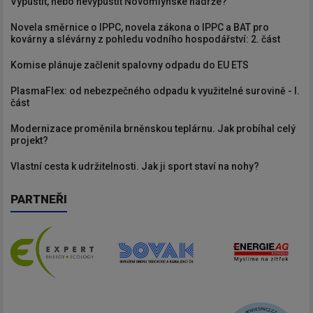
Vypustit, nebo nevypustit Novomlýnské nádrže?
Novela směrnice o IPPC, novela zákona o IPPC a BAT pro
kovárny a slévárny z pohledu vodního hospodářství: 2. část
Komise plánuje začlenit spalovny odpadu do EU ETS
PlasmaFlex: od nebezpečného odpadu k využitelné surovině - I.
část
Modernizace proměnila brněnskou teplárnu. Jak probíhal celý
projekt?
Vlastní cesta k udržitelnosti. Jak ji sport staví na nohy?
PARTNEŘI