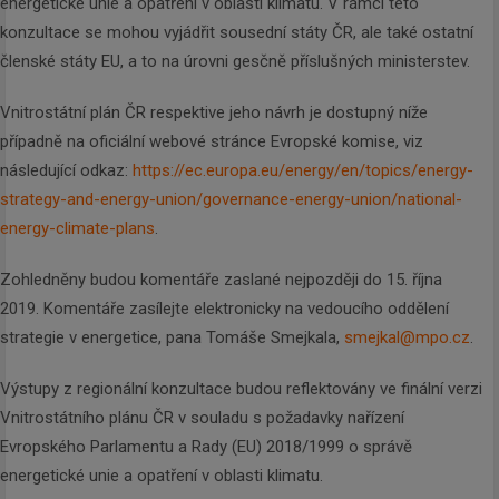
energetické unie a opatření v oblasti klimatu. V rámci této
konzultace se mohou vyjádřit sousední státy ČR, ale také ostatní
členské státy EU, a to na úrovni gesčně příslušných ministerstev.
Vnitrostátní plán ČR respektive jeho návrh je dostupný níže
případně na oficiální webové stránce Evropské komise, viz
následující odkaz:
https://ec.europa.eu/energy/en/topics/energy-
strategy-and-energy-union/governance-energy-union/national-
energy-climate-plans
.
Zohledněny budou komentáře zaslané nejpozději do 15. října
2019. Komentáře zasílejte elektronicky na vedoucího oddělení
strategie v energetice, pana Tomáše Smejkala,
smejkal@mpo.cz
.
Výstupy z regionální konzultace budou reflektovány ve finální verzi
Vnitrostátního plánu ČR v souladu s požadavky nařízení
Evropského Parlamentu a Rady (EU) 2018/1999 o správě
energetické unie a opatření v oblasti klimatu.