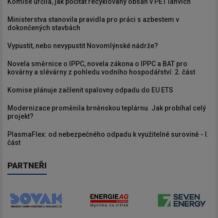
Komise určila, jak počítat recyklovaný obsah v PET lahvích
Ministerstva stanovila pravidla pro práci s azbestem v
dokončených stavbách
Vypustit, nebo nevypustit Novomlýnské nádrže?
Novela směrnice o IPPC, novela zákona o IPPC a BAT pro
kovárny a slévárny z pohledu vodního hospodářství: 2. část
Komise plánuje začlenit spalovny odpadu do EU ETS
Modernizace proměnila brněnskou teplárnu. Jak probíhal celý
projekt?
PlasmaFlex: od nebezpečného odpadu k využitelné surovině - I.
část
PARTNEŘI