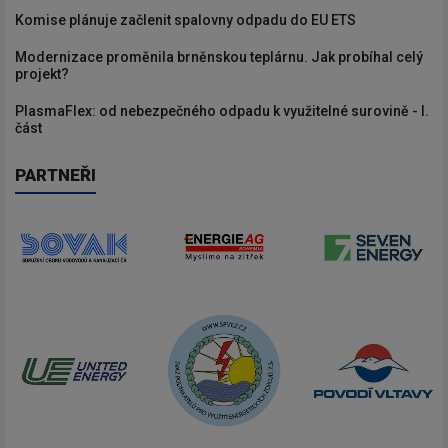
Komise plánuje začlenit spalovny odpadu do EU ETS
Modernizace proměnila brněnskou teplárnu. Jak probíhal celý
projekt?
PlasmaFlex: od nebezpečného odpadu k využitelné surovině - I.
část
PARTNEŘI