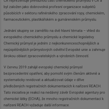
ČR reprezentuje převážnou část chemického průmyslu v ČR a
byl založen jako dobrovolná profesní organizace subjektů
působících v sektoru rafinérského zpracování ropy, chemickém,
farmaceutickém, plastikářském a gumárenském průmyslu.
Jednání skupiny se zaměřilo na dvě hlavní témata – vhled do
evropského chemického průmyslu a chemické legislativy.
Chemický průmysl je jedním z nejkonkurenceschopnějších a
nejúspěšnějších průmyslových odvětví Evropské unie a zahrnuje
širokou oblast zpracovatelských a výrobních činností.
V červnu 2019 zahájil evropský chemický průmysl
bezprecedentní opatření, aby pomohl svým členům aktivně a
systematicky revidovat a aktualizovat údaje v dříve
předložených registračních dokumentacích k nařízení REACH.
Tato iniciativa je reakcí na nedávný závěr Evropské agentury pro
chemické látky (ECHA), že mnoho registračních dokumentací k
nařízení REACH vyžaduje další informace.