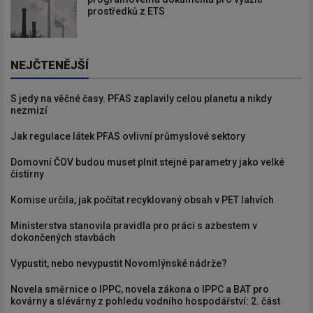
prostředků z ETS
NEJČTENĚJŠÍ
S jedy na věčné časy. PFAS zaplavily celou planetu a nikdy
nezmizí
Jak regulace látek PFAS ovlivní průmyslové sektory
Domovní ČOV budou muset plnit stejné parametry jako velké
čistírny
Komise určila, jak počítat recyklovaný obsah v PET lahvích
Ministerstva stanovila pravidla pro práci s azbestem v
dokončených stavbách
Vypustit, nebo nevypustit Novomlýnské nádrže?
Novela směrnice o IPPC, novela zákona o IPPC a BAT pro
kovárny a slévárny z pohledu vodního hospodářství: 2. část