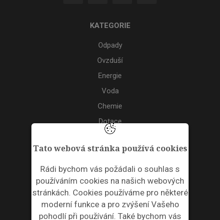
KATEGORIE
Odpady
Ovzduší
Energie
Voda
Chemie
Dotace
Akce
Tato webová stránka používá cookies
TAGS
Rádi bychom vás požádali o souhlas s
používáním cookies na našich webových
ODPADNÍ PLASTY
stránkách. Cookies používáme pro některé
moderní funkce a pro zvýšení Vašeho
NEWSLETTER
pohodlí při používání. Také bychom vás