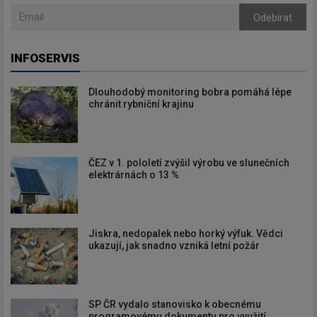
Odebírat
INFOSERVIS
Dlouhodobý monitoring bobra pomáhá lépe
chránit rybniční krajinu
ČEZ v 1. pololetí zvýšil výrobu ve slunečních
elektrárnách o 13 %
Jiskra, nedopalek nebo horký výfuk. Vědci
ukazují, jak snadno vzniká letní požár
SP ČR vydalo stanovisko k obecnému
programovému dokumentu pro využití