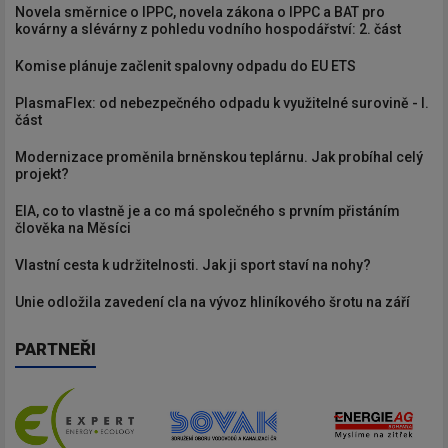
Novela směrnice o IPPC, novela zákona o IPPC a BAT pro
kovárny a slévárny z pohledu vodního hospodářství: 2. část
Komise plánuje začlenit spalovny odpadu do EU ETS
PlasmaFlex: od nebezpečného odpadu k využitelné surovině - I.
část
Modernizace proměnila brněnskou teplárnu. Jak probíhal celý
projekt?
EIA, co to vlastně je a co má společného s prvním přistáním
člověka na Měsíci
Vlastní cesta k udržitelnosti. Jak ji sport staví na nohy?
Unie odložila zavedení cla na vývoz hliníkového šrotu na září
PARTNEŘI