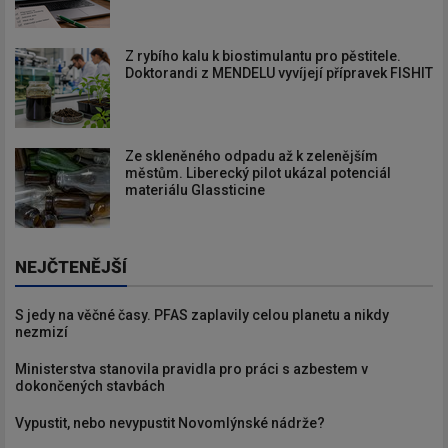
Z rybího kalu k biostimulantu pro pěstitele.
Doktorandi z MENDELU vyvíjejí přípravek FISHIT
Ze skleněného odpadu až k zelenějším
městům. Liberecký pilot ukázal potenciál
materiálu Glassticine
NEJČTENĚJŠÍ
S jedy na věčné časy. PFAS zaplavily celou planetu a nikdy
nezmizí
Ministerstva stanovila pravidla pro práci s azbestem v
dokončených stavbách
Vypustit, nebo nevypustit Novomlýnské nádrže?