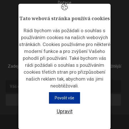
Dotace
Akce
Tato webová stránka používá cookies
TAGS
Rádi bychom vás požádali o souhlas s
používáním cookies na našich webových
ODPADNÍ PLASTY
stránkách. Cookies používáme pro některé
moderní funkce a pro zvýšení Vašeho
NEWSLETTER
pohodlí při používání. Také bychom vás
rádi požádali o souhlas s používáním
Zadejte váš email a my Vám budeme zasílat ty nejdůležitější
cookies třetích stran pro přizpůsobení
informace, maximálně 1x týdně.
našich reklam tak, abychom vás jimi
neobtěžovali.
Povolit vše
Odebírat
Upravit
Průmyslová ekologie © 2026 |
Nastavení cookies