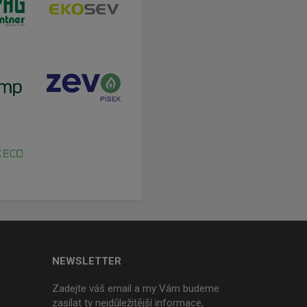
NEWSLETTER
Zadejte váš email a my Vám budeme
zasílat ty nejdůležitější informace,