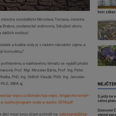
tisíc záka
 ministra zemědělství Miroslava Tomana, ministra
rda Brabce, poslanecké sněmovny, Sdružení oboru
dalších institucí.
statek a kvalita vody je v našem národním zájmu a
jší komoditou“.
 potřebnému a naléhavému tématu se vyjádří přední
manová, Prof. Mgr. Miroslav Bárta, Prof. Ing. Peter
helka, PhD; Ing. Oldřich Vlasák, PhDr. Ing. Jaroslav
NEJČTE
Ph.D., MBA aj.
www.top-expo.cz/domain/top-expo../imgarchiv/smart-
S jedy na 
celou plan
a-a-sucho/program-voda-a-sucho-2018.pdf
Domovní Č
a akci musí svou účast potvrdit na:
sekretariat@top-
stejné para