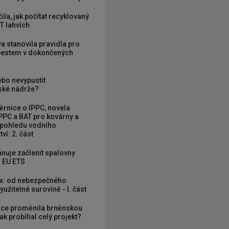
ila, jak počítat recyklovaný
T lahvích
va stanovila pravidla pro
zbestem v dokončených
ebo nevypustit
ké nádrže?
rnice o IPPC, novela
PPC a BAT pro kovárny a
 pohledu vodního
ví: 2. část
nuje začlenit spalovny
 EU ETS
x: od nebezpečného
užitelné surovině - I. část
ce proměnila brněnskou
ak probíhal celý projekt?