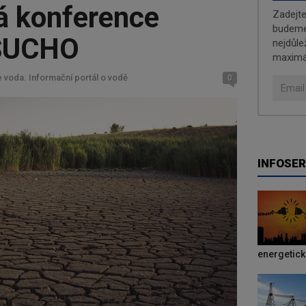
á konference
Zadejt
budeme 
SUCHO
nejdůle
maximá
 voda. Informační portál o vodě
0
INFOSER
energetic