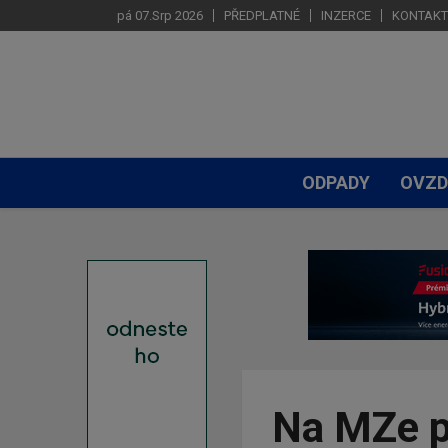
pá 07.Srp 2026
PŘEDPLATNÉ
INZERCE
KONTAKT
ODPADY
OVZD
Na MZe p