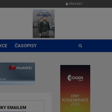
PŘIHLÁSIT
KCE
ČASOPISY
NKY EMAILEM