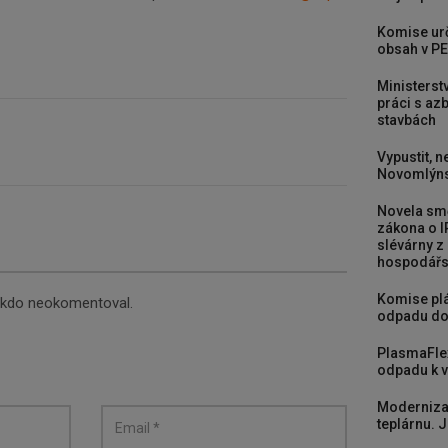
Komise urč
obsah v PE
Ministerst
práci s a
stavbách
Vypustit, n
Novomlýns
Novela smě
zákona o I
slévárny z
hospodářst
Komise plá
nikdo neokomentoval.
odpadu do
PlasmaFle
odpadu k vy
Moderniza
teplárnu. J