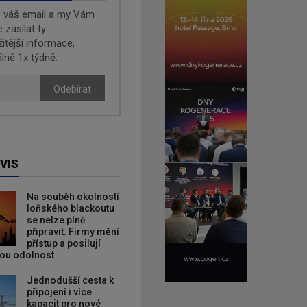
e váš email a my Vám
zasílat ty
žitější informace,
lně 1x týdně.
Odebírat
VIS
Na souběh okolností
loňského blackoutu
se nelze plně
připravit. Firmy mění
přístup a posilují
kou odolnost
Jednodušší cesta k
připojení i více
kapacit pro nové