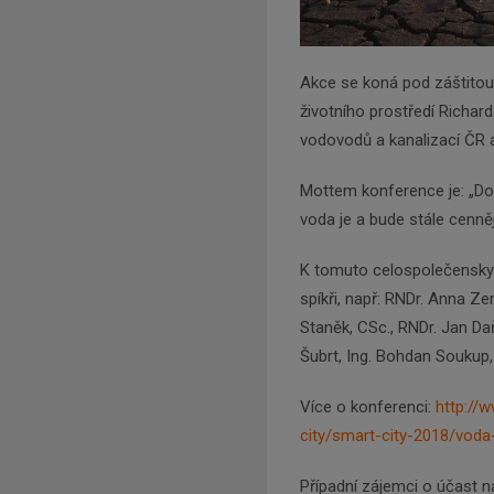
Akce se koná pod záštitou
životního prostředí Richa
vodovodů a kanalizací ČR a 
Mottem konference je: „Do
voda je a bude stále cenně
K tomuto celospolečensky
spíkři, např: RNDr. Anna Ze
Staněk, CSc., RNDr. Jan Daň
Šubrt, Ing. Bohdan Soukup, 
Více o konferenci:
http://
city/smart-city-2018/vod
Případní zájemci o účast n