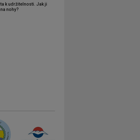
ta k udržitelnosti. Jak ji
í na nohy?