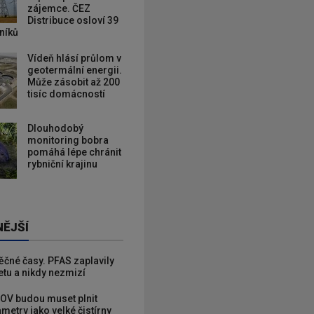
zájemce. ČEZ
Distribuce osloví 39
zníků
Vídeň hlásí průlom v
geotermální energii.
Může zásobit až 200
tisíc domácností
Dlouhodobý
monitoring bobra
pomáhá lépe chránit
rybniční krajinu
NĚJŠÍ
věčné časy. PFAS zaplavily
etu a nikdy nezmizí
OV budou muset plnit
metry jako velké čistírny