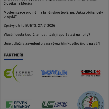
člověka na Měsíci
Modernizace proměnila brněnskou teplárnu. Jak probíhal celý
projekt?
Zprávy o trhu EU ETS: 27. 7. 2026
Vlastní cesta k udržitelnosti. Jak ji sport staví na nohy?
Unie odložila zavedení cla na vývoz hliníkového šrotu na září
PARTNEŘI