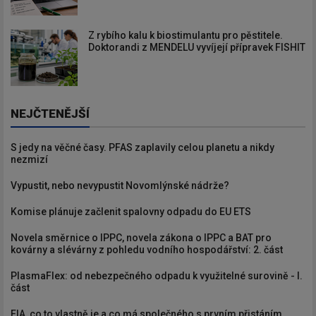
Z rybího kalu k biostimulantu pro pěstitele.
Doktorandi z MENDELU vyvíjejí přípravek FISHIT
NEJČTENĚJŠÍ
S jedy na věčné časy. PFAS zaplavily celou planetu a nikdy
nezmizí
Vypustit, nebo nevypustit Novomlýnské nádrže?
Komise plánuje začlenit spalovny odpadu do EU ETS
Novela směrnice o IPPC, novela zákona o IPPC a BAT pro
kovárny a slévárny z pohledu vodního hospodářství: 2. část
PlasmaFlex: od nebezpečného odpadu k využitelné surovině - I.
část
EIA, co to vlastně je a co má společného s prvním přistáním