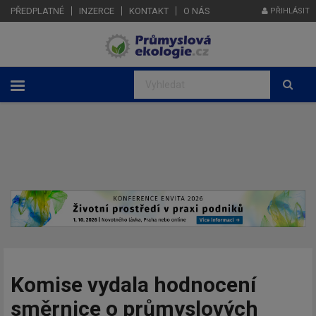
PŘEDPLATNÉ
INZERCE
KONTAKT
O NÁS
PŘIHLÁSIT
Komise vydala hodnocení
směrnice o průmyslových