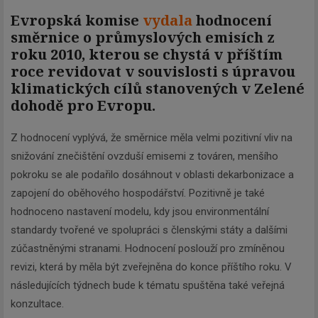
Evropská komise
vydala
hodnocení
směrnice o průmyslových emisích z
roku 2010, kterou se chystá v příštím
roce revidovat v souvislosti s úpravou
klimatických cílů stanovených v Zelené
dohodě pro Evropu.
Z hodnocení vyplývá, že směrnice měla velmi pozitivní vliv na
snižování znečištění ovzduší emisemi z továren, menšího
pokroku se ale podařilo dosáhnout v oblasti dekarbonizace a
zapojení do oběhového hospodářství. Pozitivně je také
hodnoceno nastavení modelu, kdy jsou environmentální
standardy tvořené ve spolupráci s členskými státy a dalšími
zúčastněnými stranami. Hodnocení poslouží pro zmíněnou
revizi, která by měla být zveřejněna do konce příštího roku. V
následujících týdnech bude k tématu spuštěna také veřejná
konzultace.