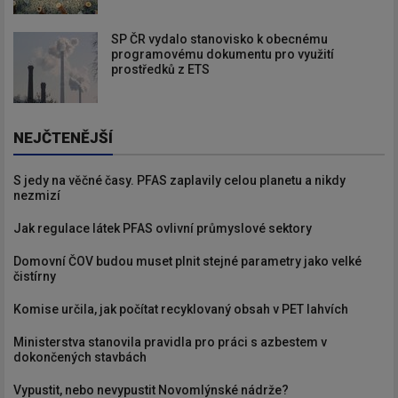
SP ČR vydalo stanovisko k obecnému
programovému dokumentu pro využití
prostředků z ETS
NEJČTENĚJŠÍ
S jedy na věčné časy. PFAS zaplavily celou planetu a nikdy
nezmizí
Jak regulace látek PFAS ovlivní průmyslové sektory
Domovní ČOV budou muset plnit stejné parametry jako velké
čistírny
Komise určila, jak počítat recyklovaný obsah v PET lahvích
Ministerstva stanovila pravidla pro práci s azbestem v
dokončených stavbách
Vypustit, nebo nevypustit Novomlýnské nádrže?