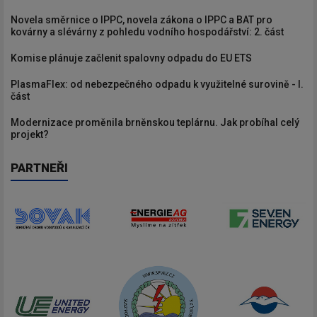
Novela směrnice o IPPC, novela zákona o IPPC a BAT pro
kovárny a slévárny z pohledu vodního hospodářství: 2. část
Komise plánuje začlenit spalovny odpadu do EU ETS
PlasmaFlex: od nebezpečného odpadu k využitelné surovině - I.
část
Modernizace proměnila brněnskou teplárnu. Jak probíhal celý
projekt?
PARTNEŘI