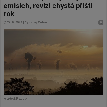
emisích, revizi chystá příští
rok
29. 9. 2020
|
zdroj: Cebre
0
zdroj: Pixabay