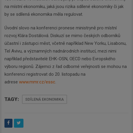
na místní ekonomiku, jaká jsou rizika sdílené ekonomiky či jak
by se sdílená ekonomika měla regulovat.
Úvodní slovo na konferenci pronese ministryně pro místní
rozvoj Klára Dostálová. Diskuzí se mimo českých odborníků
účastní i zástupci měst, včetně například New Yorku, Lisabonu,
Tel Avivu, a významných nadnárodních institucí, mezi nimi
například představitelé EHK-OSN, OECD nebo Evropského
výboru regionů. Zájemci z řad odborné veřejnosti se mohou na
konferenci registrovat do 20. listopadu na
adrese
www.mmr.cz/essc
.
TAGY:
SDÍLENÁ EKONOMIKA