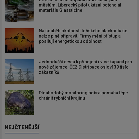
městům. Liberecký pilot ukázal potenciál
materiálu Glassticine
Na souběh okolností loňského blackoutu se
nelze plně připravit. Firmy mění přístup a
posilují energetickou odolnost
Jednodušší cesta k připojení i více kapacit pro
nové zájemce. ČEZ Distribuce osloví 39 tisíc
zákazníků
Dlouhodobý monitoring bobra pomáhá lépe
chránit rybniční krajinu
NEJČTENĚJŠÍ