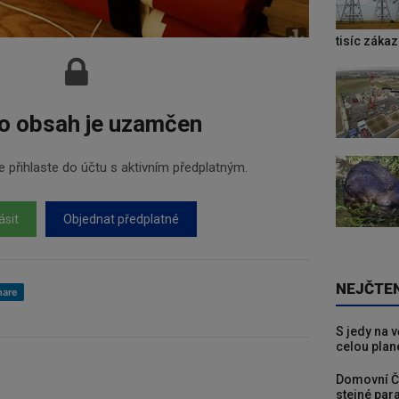
tisíc záka
o obsah je uzamčen
 přihlaste do účtu s aktivním předplatným.
ásit
Objednat předplatné
NEJČTE
hare
S jedy na 
celou plan
Domovní Č
stejné para