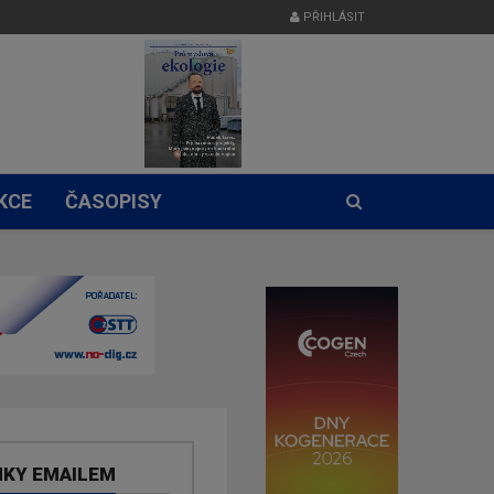
PŘIHLÁSIT
KCE
ČASOPISY
NKY EMAILEM