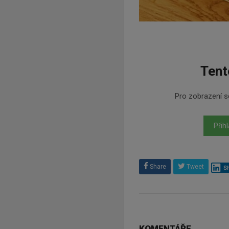
Tent
Pro zobrazení se
Přihl
Share
Tweet
S
KOMENTÁŘE