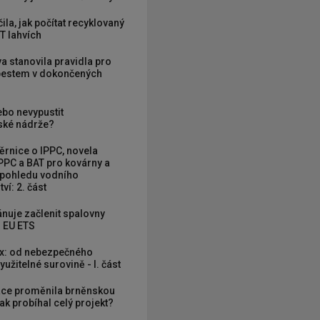
ila, jak počítat recyklovaný
T lahvích
va stanovila pravidla pro
zbestem v dokončených
ebo nevypustit
ké nádrže?
rnice o IPPC, novela
PPC a BAT pro kovárny a
 pohledu vodního
ví: 2. část
nuje začlenit spalovny
 EU ETS
x: od nebezpečného
užitelné surovině - I. část
ce proměnila brněnskou
ak probíhal celý projekt?