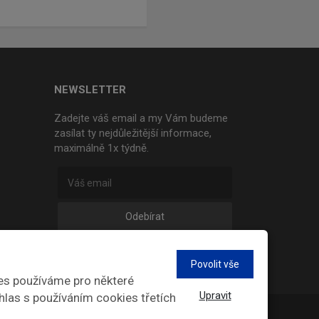
NEWSLETTER
Zadejte váš email a my Vám budeme
zasílat ty nejdůležitější informace,
maximálně 1x týdně.
Odebírat
Povolit vše
es používáme pro některé
Upravit
hlas s používáním cookies třetích