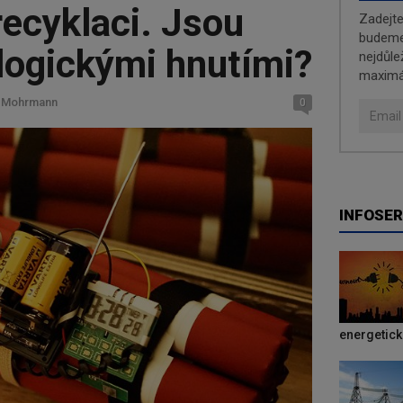
recyklaci. Jsou
Zadejt
budeme 
logickými hnutími?
nejdůle
maximá
l Mohrmann
0
INFOSER
energetic