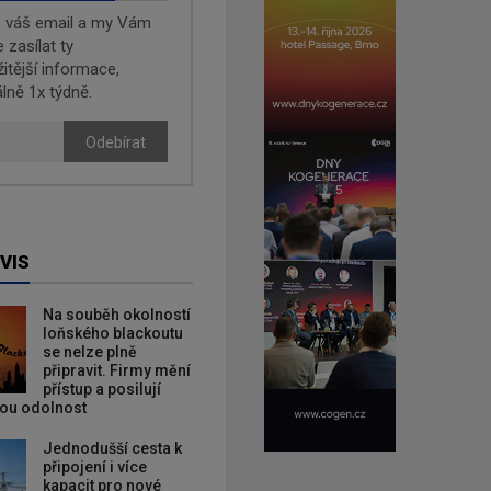
e váš email a my Vám
zasílat ty
žitější informace,
lně 1x týdně.
Odebírat
VIS
Na souběh okolností
loňského blackoutu
se nelze plně
připravit. Firmy mění
přístup a posilují
kou odolnost
Jednodušší cesta k
připojení i více
kapacit pro nové