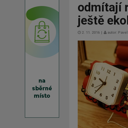
odmítají 
ještě eko
2. 11. 2016
|
autor: Pave