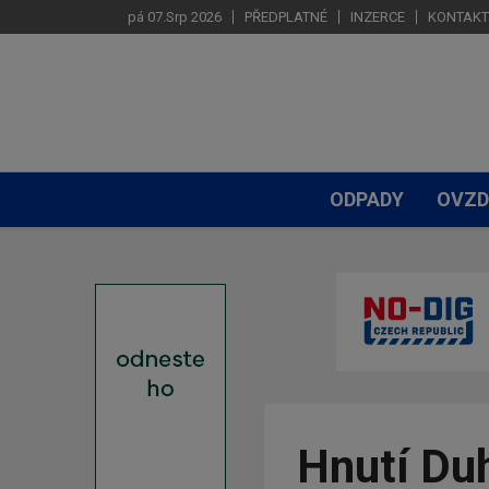
pá 07.Srp 2026
PŘEDPLATNÉ
INZERCE
KONTAKT
ODPADY
OVZD
Hnutí Du