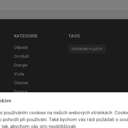
KATEGORIE
TAGS
Odpady
ODPADNÍ PLASTY
Ovzduší
Energie
Voda
Chemie
Dotace
okies
Akce
 s používáním cookies na našich webových stránkách. Cooki
 pohodlí při používání. Také bychom vás rádi požádali o sou
 tak, abychom vás jimi neobtěžovali.