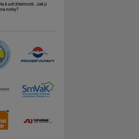
ta k udržitelnosti. Jak ji
í na nohy?