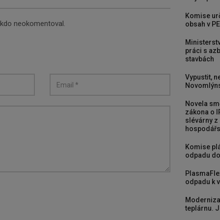
Komise urč
nikdo neokomentoval.
obsah v PE
Ministerst
práci s a
stavbách
Vypustit, n
Novomlýns
Novela smě
zákona o I
slévárny z
hospodářst
Komise plá
odpadu do
PlasmaFle
odpadu k vy
Moderniza
teplárnu. J