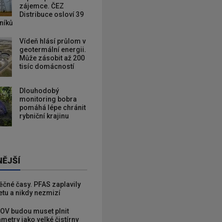
zájemce. ČEZ
Distribuce osloví 39
zníků
Vídeň hlásí průlom v
geotermální energii.
Může zásobit až 200
tisíc domácností
Dlouhodobý
monitoring bobra
pomáhá lépe chránit
rybniční krajinu
NĚJŠÍ
věčné časy. PFAS zaplavily
etu a nikdy nezmizí
OV budou muset plnit
metry jako velké čistírny