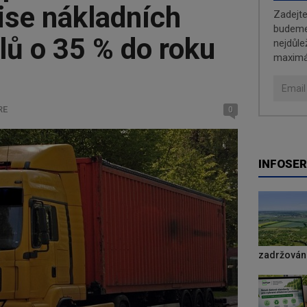
ise nákladních
Zadejt
budeme 
lů o 35 % do roku
nejdůle
maximá
RE
0
INFOSER
zadržování