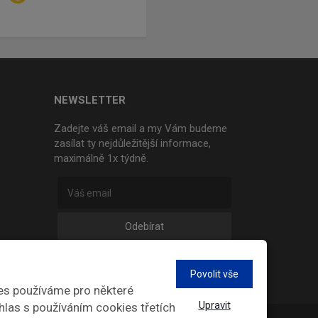
NEWSLETTER
Zadejte váš email a my Vám budeme
zasílat ty nejdůležitější informace,
maximálně 1x týdně.
Odebírat
Povolit vše
es používáme pro některé
Upravit
hlas s používáním cookies třetích