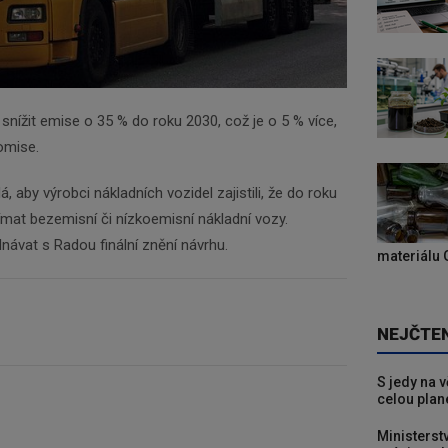
nížit emise o 35 % do roku 2030, což je o 5 % více,
omise.
aby výrobci nákladních vozidel zajistili, že do roku
mat bezemisní či nízkoemisní nákladní vozy.
návat s Radou finální znění návrhu.
materiálu 
NEJČTE
S jedy na 
celou plan
Ministerst