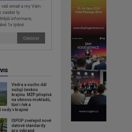
e váš email a my Vám
zasílat ty
žitější informace,
lně 1x týdně.
Odebírat
VIS
Vedra a sucho dál
sužují českou
krajinu. MŽP přispívá
na obnovu mokřadů,
tůní i řek a
 vody v krajině
ISPOP zveřejnil nové
datové standardy
pro vybrané