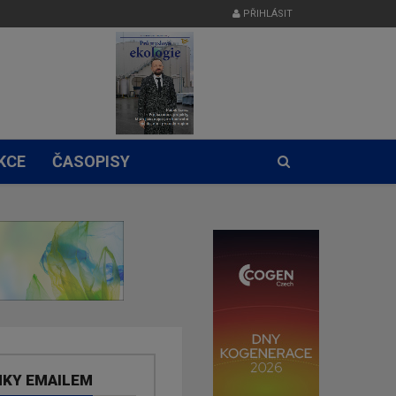
PŘIHLÁSIT
KCE
ČASOPISY
NKY EMAILEM