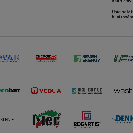
sport stav
Unie odlož
hliníkového