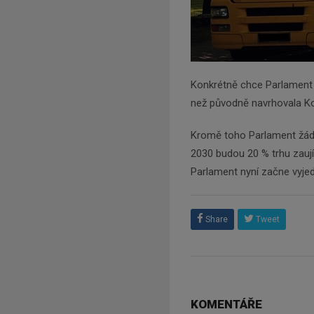
Konkrétně chce Parlament s
než původně navrhovala K
Kromě toho Parlament žádá, 
2030 budou 20 % trhu zaují
Parlament nyní začne vyjed
Share
Tweet
KOMENTÁŘE