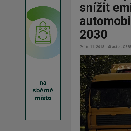
snížit em
automobi
2030
16. 11. 2018
|
autor: CEB