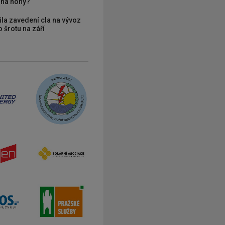
í na nohy?
ila zavedení cla na vývoz
 šrotu na září