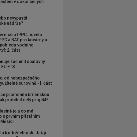
zbestem v dokončených
ebo nevypustit
ké nádrže?
rnice o IPPC, novela
PPC a BAT pro kovárny a
 pohledu vodního
ví: 2. část
nuje začlenit spalovny
 EU ETS
x: od nebezpečného
užitelné surovině - I. část
ce proměnila brněnskou
ak probíhal celý projekt?
vlastně je a co má
 s prvním přistáním
 Měsíci
ta k udržitelnosti. Jak ji