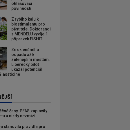
ohlašovací
povinnosti
Z rybího kalu k
biostimulantu pro
pěstitele. Doktorandi
z MENDELU vyvíjejí
přípravek FISHIT
Ze skleněného
odpadu až k
zelenějším městům.
Liberecký pilot
ukázal potenciál
Glassticine
NĚJŠÍ
věčné časy. PFAS zaplavily
etu a nikdy nezmizí
va stanovila pravidla pro