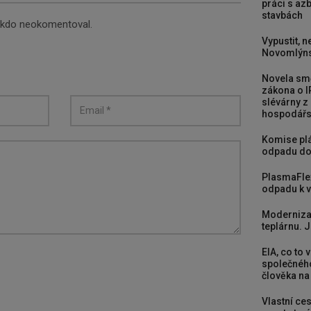
práci s a
stavbách
nikdo neokomentoval.
Vypustit, n
Novomlýns
Novela smě
zákona o I
slévárny z
hospodářst
Komise plá
odpadu do
PlasmaFle
odpadu k vy
Moderniza
teplárnu. J
EIA, co to 
společného
člověka na
Vlastní ces