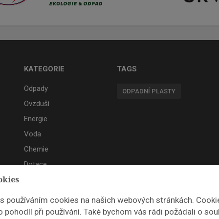
KATEGORIE
TAGS
Odpady
ODPADNÍ PLASTY
Ovzduší
Energie
Voda
Chemie
Dotace
okies
Akce
 s používáním cookies na našich webových stránkách. Cooki
 pohodlí při používání. Také bychom vás rádi požádali o sou