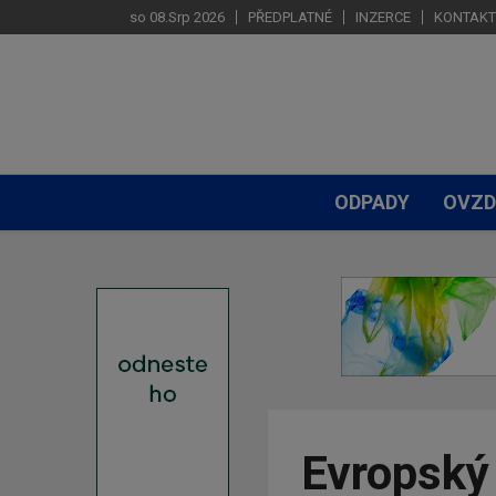
so 08.Srp 2026
PŘEDPLATNÉ
INZERCE
KONTAKT
ODPADY
OVZD
Evropský