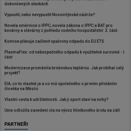
dokončených stavbách
Vypustit, nebo nevypustit Novomlýnské nádrže?
Novela směrnice o IPPC, novela zákona o IPPC a BAT pro
kovárny a slévárny z pohledu vodního hospodářství: 2. část
Komise plánuje začlenit spalovny odpadu do EU ETS
PlasmaFlex: od nebezpečného odpadu k využitelné surovině - I.
část
Modernizace proměnila brněnskou teplárnu. Jak probíhal celý
projekt?
EIA, co to vlastně je a co má společného s prvním přistáním
člověka na Měsíci
Vlastní cesta k udržitelnosti. Jak ji sport staví na nohy?
Unie odložila zavedení cla na vývoz hliníkového šrotu na září
PARTNEŘI