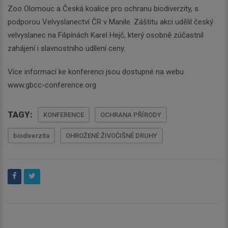
Zoo Olomouc a Česká koalice pro ochranu biodiverzity, s
podporou Velvyslanectví ČR v Manile. Záštitu akci udělil český
velvyslanec na Filipínách Karel Hejč, který osobně zúčastnil
zahájení i slavnostního udílení ceny.
Více informací ke konferenci jsou dostupné na webu
www.gbcc-conference.org
Newsletter
TAGY:
KONFERENCE
OCHRANA PŘÍRODY
biodiverzita
OHROŽENÉ ŽIVOČIŠNÉ DRUHY
Zadejte váš email a my Vám
budeme zasílat ty nejdůležitější
informace, maximálně 1x týdně.