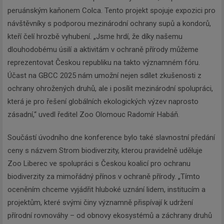
peruánským kaňonem Colca. Tento projekt spojuje expozici pro
návštěvníky s podporou mezinárodní ochrany supů a kondorů,
kteří čelí hrozbě vyhubení. „Jsme hrdí, že díky našemu
dlouhodobému úsilí a aktivitám v ochraně přírody můžeme
reprezentovat Českou republiku na takto významném fóru.
Účast na GBCC 2025 nám umožní nejen sdílet zkušenosti z
ochrany ohrožených druhů, ale i posílit mezinárodní spolupráci,
která je pro řešení globálních ekologických výzev naprosto
zásadní,“ uvedl ředitel Zoo Olomouc Radomír Habáň.
Součástí úvodního dne konference bylo také slavnostní předání
ceny s názvem Strom biodiverzity, kterou pravidelně uděluje
Zoo Liberec ve spolupráci s Českou koalicí pro ochranu
biodiverzity za mimořádný přínos v ochraně přírody. „Tímto
oceněním chceme vyjádřit hluboké uznání lidem, institucím a
projektům, které svými činy významně přispívají k udržení
přírodní rovnováhy – od obnovy ekosystémů a záchrany druhů