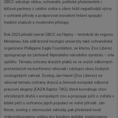
GBCC sdružuje vědce, ochranáře, politické představitele i
klíčové partnery z celého světa s cílem řešit nejpalčivější výzvy
v ochraně přírody a podporovat inovativní řešení spojující
tradiční znalosti s moderními přístupy.
Rok 2025 přináší návrat GBCC na Filipíny – tentokrát do regionu
Mindanao, kde sídlí kromě hostující univerzity také ochranářská
organizace Phillippine Eagle Foundation, se kterou Zoo Liberec
spolupracuje na záchraně filipínského národního symbolu – orla
opičího. Tématu ochrany dravých ptáků se ve svých odborných
prezentacích na konferenci věnovali i zástupci obou českých
zoologických zahrad. Zoolog Jan Hanel (Zoo Liberec) se
věnoval tématu ochrany dravců a činnosti evropské odborné
pracovní skupiny (EAZA Raptor TAG), která koordinuje chov
ohrožených druhů v evropských zoo a propojuje péči o zvířata v
lidské péči s ochranou jejich populací ve volné přírodě. Jan
Kirner, zoolog z olomoucké zahrady, pak představil nově
zrekonstruovanou voliéru pro kondory andské, inspirovanou