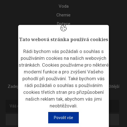
Voda
Chemie
Dotace
Akce
Tato webová stránka používá cookies
TAGS
Rádi bychom vás požádali o souhlas s
používáním cookies na našich webových
ODPADNÍ PLASTY
stránkách. Cookies používáme pro některé
moderní funkce a pro zvýšení Vašeho
NEWSLETTER
pohodlí při používání. Také bychom vás
rádi požádali o souhlas s používáním
Zadejte váš email a my Vám budeme zasílat ty nejdůležitější
cookies třetích stran pro přizpůsobení
informace, maximálně 1x týdně.
našich reklam tak, abychom vás jimi
neobtěžovali.
Povolit vše
Odebírat