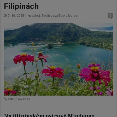
Filipínách
7. 10. 2025
|
zdroj: Ekolist.cz/Zoo Liberec
0
zdroj: pixabay
Na filipínském ostrově Mindanao