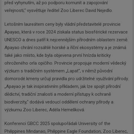
před vyhynutím, až po podporu komunit a zapojování
veřejnosti,“ vysvětluje ředitel Zoo Liberec David Nejedlo.
Letošním laureátem ceny byly vládní představitelé provincie
Apayao, která v roce 2024 získala status biosférické rezervace
UNESCO a dnes patří k nejcennějším přírodním oblastem země.
Apayao chrání rozsáhlé horské a říční ekosystémy a je známá
také jako místo, kde byla objevena první hnízda kriticky
ohroženého orla opičího. Provincie propojuje moderní vědecký
výzkum s tradičním systémem „Lapat“, v němž původní
domorodé kmeny určují pravidla pro udržitelné využívání přírody.
„Apayao je tak inspirativním příkladem, jak lze spojit přírodní
dědictví, tradiční znalosti a moderní přístupy k ochraně
biodiverzity,“ dodává vedoucí oddělení ochrany přírody a
výzkumu Zoo Liberec, Adéla Hemelíková.
Konferenci GBCC 2025 spolupořádali University of the
Philippines Mindanao, Philippine Eagle Foundation, Zoo Liberec,