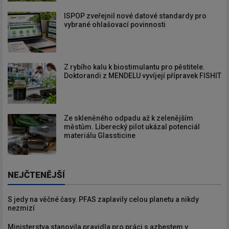
ISPOP zveřejnil nové datové standardy pro
vybrané ohlašovací povinnosti
Z rybího kalu k biostimulantu pro pěstitele.
Doktorandi z MENDELU vyvíjejí přípravek FISHIT
Ze skleněného odpadu až k zelenějším
městům. Liberecký pilot ukázal potenciál
materiálu Glassticine
NEJČTENĚJŠÍ
S jedy na věčné časy. PFAS zaplavily celou planetu a nikdy
nezmizí
Ministerstva stanovila pravidla pro práci s azbestem v