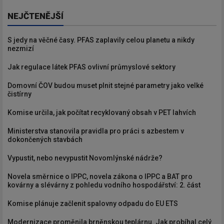
NEJČTENĚJŠÍ
S jedy na věčné časy. PFAS zaplavily celou planetu a nikdy
nezmizí
Jak regulace látek PFAS ovlivní průmyslové sektory
Domovní ČOV budou muset plnit stejné parametry jako velké
čistírny
Komise určila, jak počítat recyklovaný obsah v PET lahvích
Ministerstva stanovila pravidla pro práci s azbestem v
dokončených stavbách
Vypustit, nebo nevypustit Novomlýnské nádrže?
Novela směrnice o IPPC, novela zákona o IPPC a BAT pro
kovárny a slévárny z pohledu vodního hospodářství: 2. část
Komise plánuje začlenit spalovny odpadu do EU ETS
Modernizace proměnila brněnskou teplárnu. Jak probíhal celý