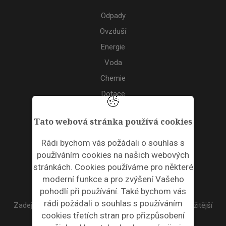
Odpady
Ovzduší
Energie
Voda
Chemie
Dotace
Akce
Tato webová stránka používá cookies
TAGS
Rádi bychom vás požádali o souhlas s
používáním cookies na našich webových
ODPADNÍ PLASTY
stránkách. Cookies používáme pro některé
moderní funkce a pro zvýšení Vašeho
NEWSLETTER
pohodlí při používání. Také bychom vás
rádi požádali o souhlas s používáním
Zadejte váš email a my Vám budeme zasílat ty nejdůležitější
cookies třetích stran pro přizpůsobení
informace, maximálně 1x týdně.