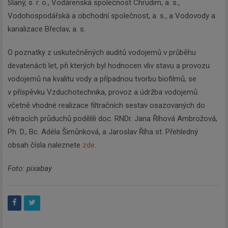
Slaný, s. r. o., Vodárenská společnost Chrudim, a. s.,
Vodohospodářská a obchodní společnost, a. s., a Vodovody a
kanalizace Břeclav, a. s.
O poznatky z uskutečněných auditů vodojemů v průběhu
devatenácti let, při kterých byl hodnocen vliv stavu a provozu
vodojemů na kvalitu vody a případnou tvorbu biofilmů, se
v příspěvku Vzduchotechnika, provoz a údržba vodojemů
včetně vhodné realizace filtračních sestav osazovaných do
větracích průduchů podělili doc. RNDr. Jana Říhová Ambrožová,
Ph. D., Bc. Adéla Šimůnková, a Jaroslav Říha st. Přehledný
obsah čísla naleznete
zde
.
Newsletter
Foto: pixabay
Zadejte váš email a my Vám
budeme zasílat ty nejdůležitější