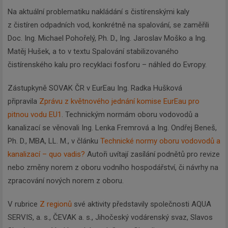
Na aktuální problematiku nakládání s čistírenskými kaly
z čistíren odpadních vod, konkrétně na spalování, se zaměřili
Doc. Ing. Michael Pohořelý, Ph. D., Ing. Jaroslav Moško a Ing.
Matěj Hušek, a to v textu Spalování stabilizovaného
čistírenského kalu pro recyklaci fosforu – náhled do Evropy.
Zástupkyně SOVAK ČR v EurEau Ing. Radka Hušková
připravila
Zprávu z květnového jednání komise EurEau pro
pitnou vodu EU1
. Technickým normám oboru vodovodů a
kanalizací se věnovali Ing. Lenka Fremrová a Ing. Ondřej Beneš,
Ph. D., MBA, LL. M., v článku
Technické normy oboru vodovodů a
kanalizací – quo vadis?
Autoři uvítají zasílání podnětů pro revize
nebo změny norem z oboru vodního hospodářství, či návrhy na
zpracování nových norem z oboru.
V rubrice
Z regionů
své aktivity představily společnosti AQUA
SERVIS, a. s., ČEVAK a. s., Jihočeský vodárenský svaz, Slavos