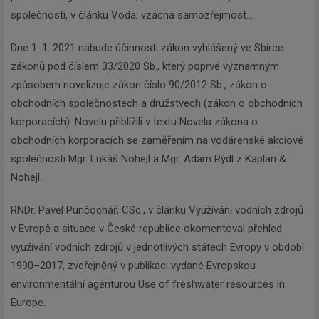
společnosti, v článku Voda, vzácná samozřejmost…
Dne 1. 1. 2021 nabude účinnosti zákon vyhlášený ve Sbírce
zákonů pod číslem 33/2020 Sb., který poprvé významným
způsobem novelizuje zákon číslo 90/2012 Sb., zákon o
obchodních společnostech a družstvech (zákon o obchodních
korporacích). Novelu přiblížili v textu Novela zákona o
obchodních korporacích se zaměřením na vodárenské akciové
společnosti Mgr. Lukáš Nohejl a Mgr. Adam Rýdl z Kaplan &
Nohejl.
RNDr. Pavel Punčochář, CSc., v článku Využívání vodních zdrojů
v Evropě a situace v České republice okomentoval přehled
využívání vodních zdrojů v jednotlivých státech Evropy v období
1990–2017, zveřejněný v publikaci vydané Evropskou
environmentální agenturou Use of freshwater resources in
Europe.