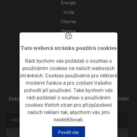
Energie
Voda
Chemie
Dotace
Akce
Tato webová stránka používá cookies
TAGS
Rádi bychom vás požádali o souhlas s
používáním cookies na našich webových
ODPADNÍ PLASTY
stránkách. Cookies používáme pro některé
moderní funkce a pro zvýšení Vašeho
NEWSLETTER
pohodlí při používání. Také bychom vás
rádi požádali o souhlas s používáním
Zadejte váš email a my Vám budeme zasílat ty nejdůležitější
cookies třetích stran pro přizpůsobení
informace, maximálně 1x týdně.
našich reklam tak, abychom vás jimi
neobtěžovali.
Povolit vše
Odebírat