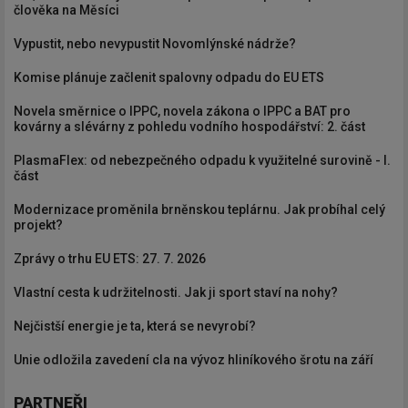
člověka na Měsíci
Vypustit, nebo nevypustit Novomlýnské nádrže?
Komise plánuje začlenit spalovny odpadu do EU ETS
Novela směrnice o IPPC, novela zákona o IPPC a BAT pro
kovárny a slévárny z pohledu vodního hospodářství: 2. část
PlasmaFlex: od nebezpečného odpadu k využitelné surovině - I.
část
Modernizace proměnila brněnskou teplárnu. Jak probíhal celý
projekt?
Zprávy o trhu EU ETS: 27. 7. 2026
Vlastní cesta k udržitelnosti. Jak ji sport staví na nohy?
Nejčistší energie je ta, která se nevyrobí?
Unie odložila zavedení cla na vývoz hliníkového šrotu na září
PARTNEŘI