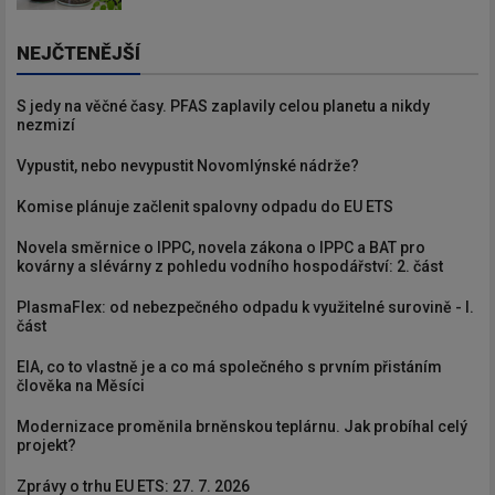
NEJČTENĚJŠÍ
S jedy na věčné časy. PFAS zaplavily celou planetu a nikdy
nezmizí
Vypustit, nebo nevypustit Novomlýnské nádrže?
Komise plánuje začlenit spalovny odpadu do EU ETS
Novela směrnice o IPPC, novela zákona o IPPC a BAT pro
kovárny a slévárny z pohledu vodního hospodářství: 2. část
PlasmaFlex: od nebezpečného odpadu k využitelné surovině - I.
část
EIA, co to vlastně je a co má společného s prvním přistáním
člověka na Měsíci
Modernizace proměnila brněnskou teplárnu. Jak probíhal celý
projekt?
Zprávy o trhu EU ETS: 27. 7. 2026