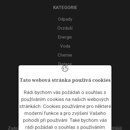
KATEGORIE
Odpady
Ovzduší
Energie
Voda
Chemie
Dotace
Akce
Tato webová stránka používá cookies
TAGS
Rádi bychom vás požádali o souhlas s
používáním cookies na našich webových
ODPADNÍ PLASTY
stránkách. Cookies používáme pro některé
moderní funkce a pro zvýšení Vašeho
NEWSLETTER
pohodlí při používání. Také bychom vás
rádi požádali o souhlas s používáním
Zadejte váš email a my Vám budeme zasílat ty nejdůležitější