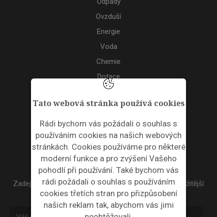
Odpady
Ovzduší
Energie
Voda
Chemie
Dotace
Akce
Tato webová stránka používá cookies
TAGS
Rádi bychom vás požádali o souhlas s
používáním cookies na našich webových
ODPADNÍ PLASTY
stránkách. Cookies používáme pro některé
moderní funkce a pro zvýšení Vašeho
NEWSLETTER
pohodlí při používání. Také bychom vás
rádi požádali o souhlas s používáním
Zadejte váš email a my Vám budeme zasílat ty nejdůležitější
cookies třetích stran pro přizpůsobení
informace, maximálně 1x týdně.
našich reklam tak, abychom vás jimi
neobtěžovali.