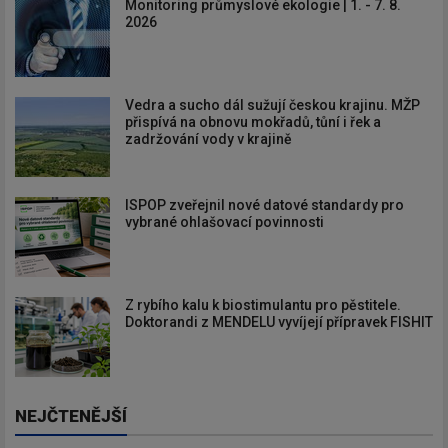
Monitoring průmyslové ekologie | 1. - 7. 8.
2026
Vedra a sucho dál sužují českou krajinu. MŽP
přispívá na obnovu mokřadů, tůní i řek a
zadržování vody v krajině
ISPOP zveřejnil nové datové standardy pro
vybrané ohlašovací povinnosti
Z rybího kalu k biostimulantu pro pěstitele.
Doktorandi z MENDELU vyvíjejí přípravek FISHIT
NEJČTENĚJŠÍ