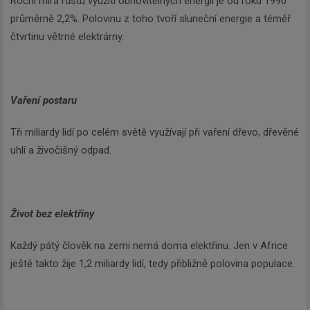
Roční míra růstu využití obnovitelných energií je od roku 1990
průměrně 2,2%. Polovinu z toho tvoří sluneční energie a téměř
čtvrtinu větrné elektrárny.
Vaření postaru
Tři miliardy lidí po celém světě využívají při vaření dřevo, dřevěné
uhlí a živočišný odpad.
Život bez elektřiny
Každý pátý člověk na zemi nemá doma elektřinu. Jen v Africe
ještě takto žije 1,2 miliardy lidí, tedy přibližně polovina populace.