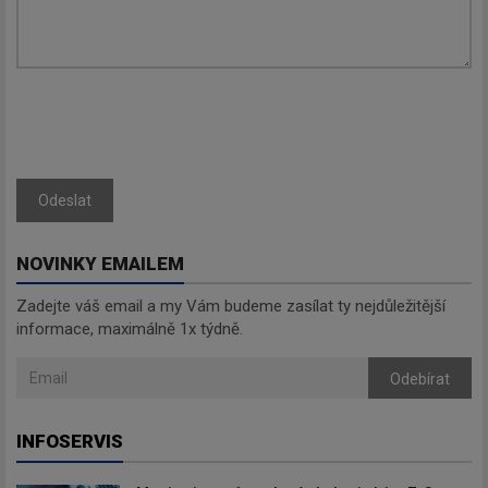
Zadejte váš email a my Vám
budeme zasílat ty nejdůležitější
informace, maximálně 1x týdně.
Odebírat
Odeslat
NOVINKY EMAILEM
Zadejte váš email a my Vám budeme zasílat ty nejdůležitější
informace, maximálně 1x týdně.
Odebírat
INFOSERVIS