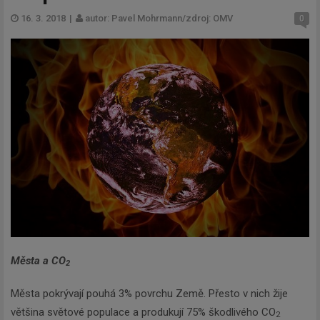
16. 3. 2018
|
autor: Pavel Mohrmann/zdroj: OMV
0
Města a CO
2
Města pokrývají pouhá 3% povrchu Země. Přesto v nich žije
většina světové populace a produkují 75% škodlivého CO
2