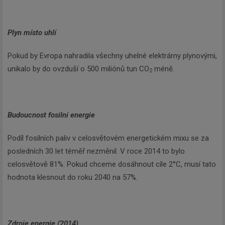
Plyn místo uhlí
Pokud by Evropa nahradila všechny uhelné elektrárny plynovými,
unikalo by do ovzduší o 500 miliónů tun CO
méně.
2
Budoucnost fosilní energie
Podíl fosilních paliv v celosvětovém energetickém mixu se za
posledních 30 let téměř nezměnil. V roce 2014 to bylo
celosvětově 81%. Pokud chceme dosáhnout cíle 2°C, musí tato
hodnota klesnout do roku 2040 na 57%.
Zdroje energie (2014)