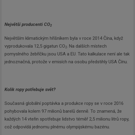
Největší producenti CO
2
Největším klimatickým hříšníkem byla v roce 2014 Čína, když
vyprodukovala 12,5 gigatun CO
. Na dalších místech
2
pomyslného žebříčku jsou USA a EU. Tato kalkulace není ale tak
jednoznačná, protože v emisích na osobu předstihly USA Čínu.
Kolik ropy potřebuje svět?
Současná globální poptávka a produkce ropy se v roce 2016
pohybovala kolem 97 milionů barelů denně. To znamená, že
každých 14 vteřin spotřebuje lidstvo téměř 2,5 milionu litrů ropy,
což odpovídá jednomu plnému olympijskému bazénu.