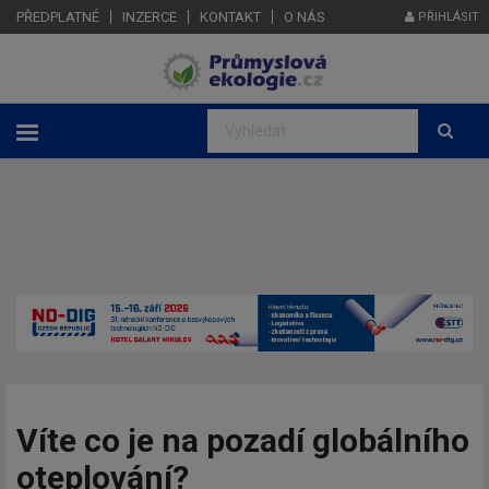
PŘEDPLATNÉ
INZERCE
KONTAKT
O NÁS
PŘIHLÁSIT
Víte co je na pozadí globálního
oteplování?