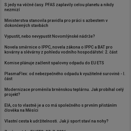
S jedy na věčné časy. PFAS zaplavily celou planetu a nikdy
nezmizí
Ministerstva stanovila pravidla pro práci s azbestem v
dokončených stavbách
Vypustit, nebo nevypustit Novomlýnské nádrže?
Novela směrnice o IPPC, novela zákona o IPPC a BAT pro
kovárny a slévárny z pohledu vodního hospodářství: 2. část
Komise plánuje začlenit spalovny odpadu do EU ETS
PlasmaFlex: od nebezpečného odpadu k využitelné surovině - I.
část
Modernizace proměnila brněnskou teplárnu. Jak probíhal celý
projekt?
EIA, co to vlastně je a co má společného s prvním přistáním
člověka na Měsíci
Vlastní cesta k udržitelnosti. Jak ji sport staví na nohy?