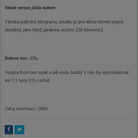
Steak versus jízda autem
Výroba jednoho kilogramu steaku je pro klima téměř stejně
škodlivá, jako když ujedeme autem 250 kilometrů.
Dobrou noc, CO
2
I kdybychom jen spali a pili vodu, každý z nás by vyprodukoval
asi 1,1 tuny CO
ročně.
2
Zdroj informací: OMV