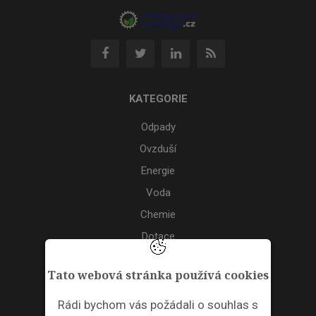
KATEGORIE
Odpady
Ovzduší
Energie
Voda
Chemie
Dotace
Akce
Tato webová stránka používá cookies
TAGS
Rádi bychom vás požádali o souhlas s