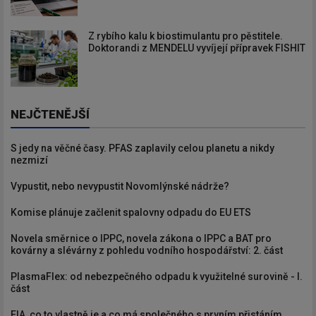
Z rybího kalu k biostimulantu pro pěstitele.
Doktorandi z MENDELU vyvíjejí přípravek FISHIT
NEJČTENĚJŠÍ
S jedy na věčné časy. PFAS zaplavily celou planetu a nikdy
nezmizí
Vypustit, nebo nevypustit Novomlýnské nádrže?
Komise plánuje začlenit spalovny odpadu do EU ETS
Novela směrnice o IPPC, novela zákona o IPPC a BAT pro
kovárny a slévárny z pohledu vodního hospodářství: 2. část
PlasmaFlex: od nebezpečného odpadu k využitelné surovině - I.
část
EIA, co to vlastně je a co má společného s prvním přistáním