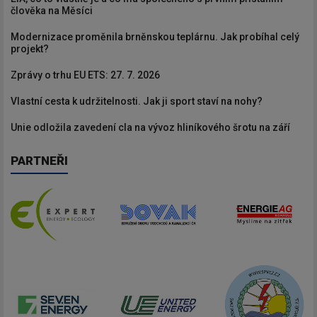
člověka na Měsíci
Modernizace proměnila brněnskou teplárnu. Jak probíhal celý
projekt?
Zprávy o trhu EU ETS: 27. 7. 2026
Vlastní cesta k udržitelnosti. Jak ji sport staví na nohy?
Unie odložila zavedení cla na vývoz hliníkového šrotu na září
PARTNEŘI