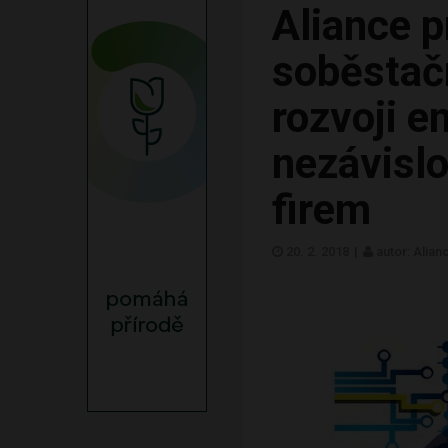
Aliance p
soběstačn
rozvoji e
nezávislo
firem
20. 2. 2018
|
autor: Alia