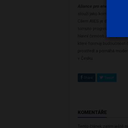
Aliance pro energetickou 
slouží jako komunikační pl
Cílem AliES je dosáhnout s
tomuto progresivnímu prům
hlavní činnosti AliES patř
které formují budoucnost če
prostředí a pomáhá modero
v Česku.
Share
Tweet
KOMENTÁŘE
Tento článek zatím ještě 