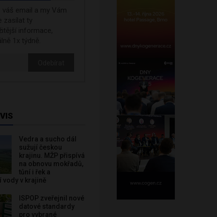
e váš email a my Vám
zasílat ty
žitější informace,
lně 1x týdně.
Odebírat
VIS
Vedra a sucho dál
sužují českou
krajinu. MŽP přispívá
na obnovu mokřadů,
tůní i řek a
 vody v krajině
ISPOP zveřejnil nové
datové standardy
pro vybrané