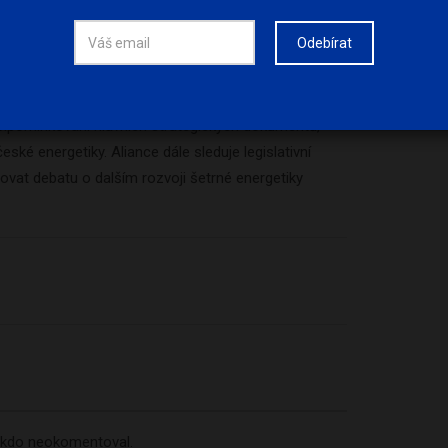
soběstačnost,
z.s. (AliES) je nezávislé sdružení, které
Odebírat
atforma pro zástupce sektoru obnovitelných zdrojů.
tabilizace sektoru šetrné energetiky v Česku a otevřít
yslovému oboru cestu k dalšímu rozvoji. Mezi
í připomínkování hlavních strategických dokumentů,
ské energetiky. Aliance dále sleduje legislativní
vat debatu o dalším rozvoji šetrné energetiky
nikdo neokomentoval.