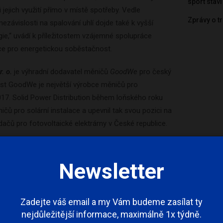
sport stav
 jejich využití přímo v místě spotřeby. Vedle
Zprávy o tr
nezávislosti na spalování uhlí dojde také k vyšší
ie,“ uvádí k příležitostem vzájemné spolupráce
ance pro energetickou soběstačnost.
. o.
je výhradní dodavatel měničů
GoodWe
pro český
ost GoodWe je největší výrobce měničů pro
017. Solid Power Distribution během loňského roku
čů pro solární instalace a upevnil tak svou pozici na
dačů pro fotovoltaické elektrárny v České republice.
e také autorizovaným dealerem fotovoltaických
puje tedy největšího výrobce solárních panelů na
Newsletter
dání energie má Solid Power Distribution výhradní
růmyslové baterie LiFePo od společnosti
Pylontech
.
lečnost Solid Power Distribution baterie o celkové
Zadejte váš email a my Vám budeme zasílat ty
nejdůležitější informace, maximálně 1x týdně.