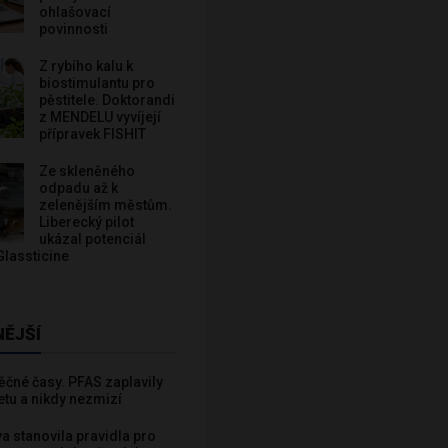
ohlašovací
povinnosti
Z rybího kalu k
biostimulantu pro
pěstitele. Doktorandi
z MENDELU vyvíjejí
přípravek FISHIT
Ze skleněného
odpadu až k
zelenějším městům.
Liberecký pilot
ukázal potenciál
Glassticine
NĚJŠÍ
věčné časy. PFAS zaplavily
etu a nikdy nezmizí
va stanovila pravidla pro