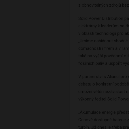
z obnovitelných zdrojů be
Solid Power Distribution p
elektrárny k leaderům na 
v oblasti technologií pro a
„Umíme nabídnout vhodné t
domácností i firem a v r
také na vyšší povědomí o t
fosilních paliv a uspořit vý
V partnerství s Aliancí pr
debatu o konkrétní podobě 
umožní větší nezávislost n
výkonný ředitel Solid Power 
„Akumulace energie předsta
Cenově dostupné baterie zv
turbín. Již dnes je třeba 