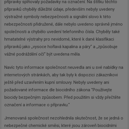
přípravky splňovaly požadavky na označení. Na štítku těchto
přípravků chyběly důležité údaje, především nebyly uvedeny
výstražné symboly nebezpečnosti a signální slovo k této
nebezpečnosti přidružené, dále nebylo uvedeno správně jméno
společnosti a chybělo uvedení telefonního čísla. Chyběly také
hmatatelné výstrahy pro nevidomé, které k dané klasifikaci
přípravků jako „vysoce hořlavá kapalina a páry“ a „způsobuje
vážné podráždění očí“ být uvedena měla.
Navíc tyto informace společnost neuvedla ani u své nabídky na
internetových stránkách, aby tak byly k dispozici zákazníkovi
ještě před uzavřením kupní smlouvy. Nebyly uvedeny ani
požadované informace dle biocidního zákona "Používejte
biocidy bezpečným způsobem. Před použitím si vždy přečtěte
označení a informace o přípravku.“
Jmenovaná společnost nezohlednila skutečnost, že se jedná o
nebezpečné chemické směsi, které jsou zároveň biocidními