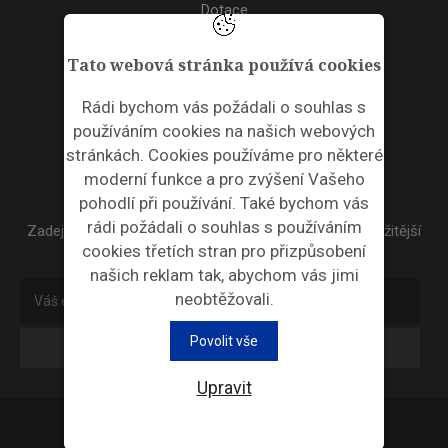
Dotace
Akce
Tato webová stránka používá cookies
TAGS
Rádi bychom vás požádali o souhlas s
používáním cookies na našich webových
ODPADNÍ PLASTY
stránkách. Cookies používáme pro některé
moderní funkce a pro zvýšení Vašeho
NEWSLETTER
pohodlí při používání. Také bychom vás
rádi požádali o souhlas s používáním
Zadejte váš email a my Vám budeme zasílat ty nejdůležitější
cookies třetích stran pro přizpůsobení
informace, maximálně 1x týdně.
našich reklam tak, abychom vás jimi
neobtěžovali.
Povolit vše
Odebírat
Upravit
Průmyslová ekologie © 2026 |
Nastavení cookies