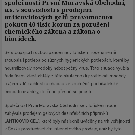
společnosti První Moravská Obchodní,
a.s. v souvislosti s prodejem
anticovidových gelů pravomocnou
pokutu 40 tisíc korun za porušení
chemického zákona a zákona o
biocidech.
Se stoupající hrozbou pandemie v loňském roce úměrně
stoupala i potřeba po různých hygienických potřebách, které by
neutralizovaly novodobý nebezpečný virus. Této situace využila
řada firem, které chtěly z této skutečnosti profitovat, mnohdy
ovšem v té rychlosti a chaosu ze změněné podnikatelské
činnosti nevěděly, do čeho přesně se pouští.
Společnost První Moravská Obchodní se v loňském roce
zabývala prodejem gelových dezinfekčních přípravků
„ANTICOVID GEL“, které byly následně uváděny na trh veřejnosti
v Česku prostřednictvím internetového prodeje, aniž by tyto