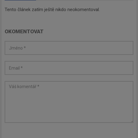
Tento článek zatím ještě nikdo neokomentoval.
Newsletter
OKOMENTOVAT
Zadejte váš email a my Vám
budeme zasílat ty nejdůležitější
informace, maximálně 1x týdně.
Odebírat