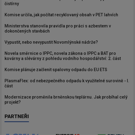
čistírny
Komise určila, jak počítat recyklovaný obsah v PET lahvích
Ministerstva stanovila pravidla pro práci s azbestem v
dokončených stavbách
Vypustit, nebo nevypustit Novomlýnské nádrže?
Novela směrnice o IPPC, novela zákona o IPPC a BAT pro
kovárny a slévárny z pohledu vodního hospodářství: 2. část
Komise plánuje začlenit spalovny odpadu do EU ETS
PlasmaFlex: od nebezpečného odpadu k využitelné surovině - I.
část
Modernizace proměnila brněnskou teplárnu. Jak probíhal celý
projekt?
PARTNEŘI