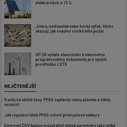
elektrárnách o 13 %
Jiskra, nedopalek nebo horký výfuk. Vědci
ukazují, jak snadno vzniká letní požár
SP ČR vydalo stanovisko k obecnému
programovému dokumentu pro využití
prostředků z ETS
NEJČTENĚJŠÍ
S jedy na věčné časy. PFAS zaplavily celou planetu a nikdy
nezmizí
Jak regulace látek PFAS ovlivní průmyslové sektory
Domovní ČOV budou muset plnit stejné parametry jako velké