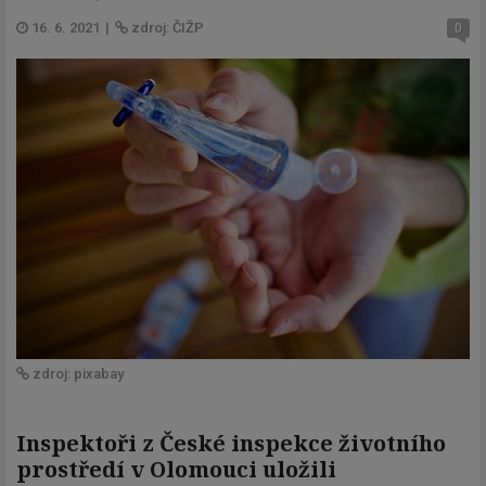
16. 6. 2021
|
zdroj: ČIŽP
0
zdroj: pixabay
Inspektoři z České inspekce životního
prostředí v Olomouci uložili