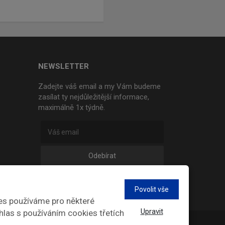
NEWSLETTER
Zadejte váš email a my Vám budeme
zasílat ty nejdůležitější informace,
maximálně 1x týdně.
Odebírat
Povolit vše
es používáme pro některé
Upravit
hlas s používáním cookies třetích