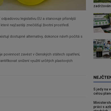
zadržování
 odpadovou legislativu EU a stanovuje přísnější
které nejčastěji znečišťují životní prostředí.
xistují dostupné alternativy, dokonce návrh počítá s
e povinnost zavést v členských státech opatření,
tifikovat snížení využití určitých plastových
NEJČTE
S jedy na 
celou plan
Ministerst
práci s a
stavbách