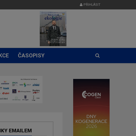
PŘIHLÁSIT
KCE
ČASOPISY
NKY EMAILEM