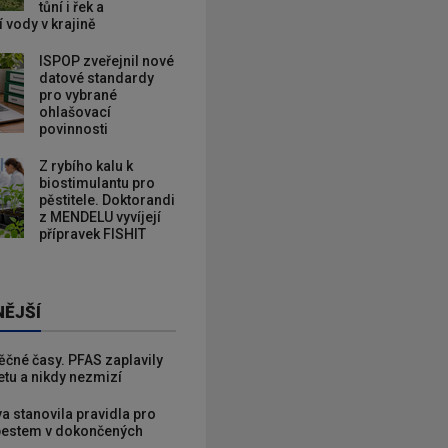
tůní i řek a
 vody v krajině
ISPOP zveřejnil nové
datové standardy
pro vybrané
ohlašovací
povinnosti
Z rybího kalu k
biostimulantu pro
pěstitele. Doktorandi
z MENDELU vyvíjejí
přípravek FISHIT
NĚJŠÍ
věčné časy. PFAS zaplavily
etu a nikdy nezmizí
va stanovila pravidla pro
zbestem v dokončených