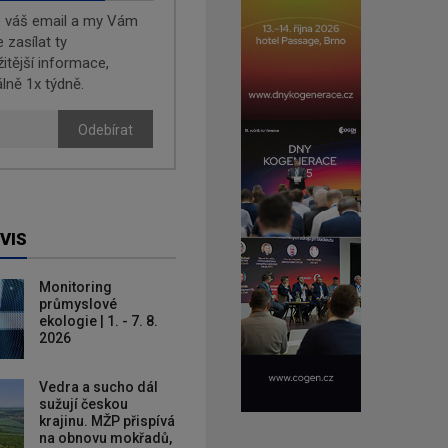
e váš email a my Vám
zasílat ty
žitější informace,
lně 1x týdně.
Odebírat
VIS
Monitoring
průmyslové
ekologie | 1. - 7. 8.
2026
Vedra a sucho dál
sužují českou
krajinu. MŽP přispívá
na obnovu mokřadů,