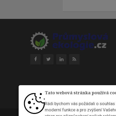
Tato webová stránka používá co
Rádi bychom vás požádali o souhlas
moderní funkce a pro zvýšení Vašeho
Průmyslová ekologie © 2026 |
Nastavení cookies