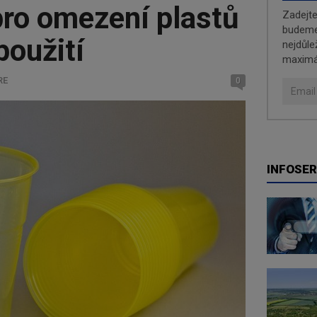
pro omezení plastů
Zadejt
budeme 
použití
nejdůle
maximá
RE
0
INFOSER