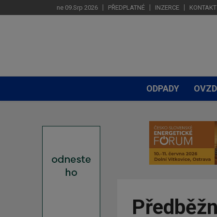
ne 09.Srp 2026
PŘEDPLATNÉ
INZERCE
KONTAKT
ODPADY
OVZD
Předběžn