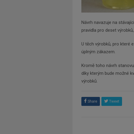
Návrh navazuje na stávající
pravidla pro deset výrobků, 
U těch výrobků, pro které e
úplným zákazem.
Kromě toho návrh stanovuj
díky kterým bude možné kvan
výrobků.
Share
Tweet