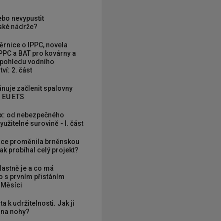
ebo nevypustit
ké nádrže?
rnice o IPPC, novela
PPC a BAT pro kovárny a
 pohledu vodního
ví: 2. část
nuje začlenit spalovny
 EU ETS
x: od nebezpečného
užitelné surovině - I. část
ce proměnila brněnskou
ak probíhal celý projekt?
vlastně je a co má
 s prvním přistáním
 Měsíci
ta k udržitelnosti. Jak ji
í na nohy?