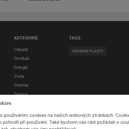
KATEGORIE
TAGS
Odpady
ODPADNÍ PLASTY
Ovzduší
Energie
Voda
Chemie
Dotace
okies
Akce
 s používáním cookies na našich webových stránkách. Cooki
 pohodlí při používání. Také bychom vás rádi požádali o sou