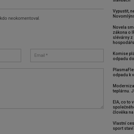
Vypustit, n
Novomlýns
nikdo neokomentoval.
Novela smě
zákona o I
slévárny z
hospodářst
Komise plá
odpadu do
PlasmaFle
odpadu k vy
Moderniza
teplárnu. J
EIA, co to 
společného
člověka na
Vlastní ces
sport stav