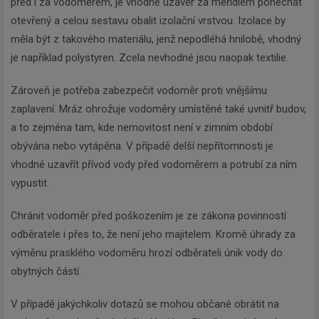
před i za vodoměrem, je vhodné uzávěr za měřidlem ponechat
otevřený a celou sestavu obalit izolační vrstvou. Izolace by
měla být z takového materiálu, jenž nepodléhá hnilobě, vhodný
je například polystyren. Zcela nevhodné jsou naopak textilie.
Zároveň je potřeba zabezpečit vodoměr proti vnějšímu
zaplavení. Mráz ohrožuje vodoměry umístěné také uvnitř budov,
a to zejména tam, kde nemovitost není v zimním období
obývána nebo vytápěna. V případě delší nepřítomnosti je
vhodné uzavřít přívod vody před vodoměrem a potrubí za ním
vypustit.
Chránit vodoměr před poškozením je ze zákona povinností
odběratele i přes to, že není jeho majitelem. Kromě úhrady za
výměnu prasklého vodoměru hrozí odběrateli únik vody do
obytných částí.
V případě jakýchkoliv dotazů se mohou občané obrátit na