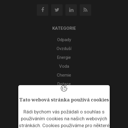
KATEGORIE
Odpady
Ovzduší
Energie
Voda
Chemie
Dotace
Akce
Tato webová stránka používá cookies
TAGS
Rádi bychom vás požádali o souhlas s
používáním cookies na našich webových
ODPADNÍ PLASTY
stránkách. Cookies používáme pro některé