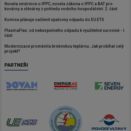
Novela směrnice o IPPC, novela zákona o IPPC a BAT pro
kovárny a slévárny z pohledu vodního hospodářství: 2. část
Komise plánuje začlenit spalovny odpadu do EU ETS
PlasmaFlex: od nebezpečného odpadu k využitelné surovině - I.
část
Modernizace proměnila brněnskou teplárnu. Jak probíhal celý
projekt?
PARTNEŘI