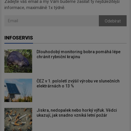
Zadejte váš email a my Vám budeme zasílat ty nejdůležitější
informace, maximálně 1x týdně.
Odebírat
INFOSERVIS
Dlouhodobý monitoring bobra pomáhá lépe
chránit rybniční krajinu
ČEZ v 1. pololetí zvýšil výrobu ve slunečních
elektrárnách o 13 %
Jiskra, nedopalek nebo horký výfuk. Vědci
ukazují, jak snadno vzniká letní požár