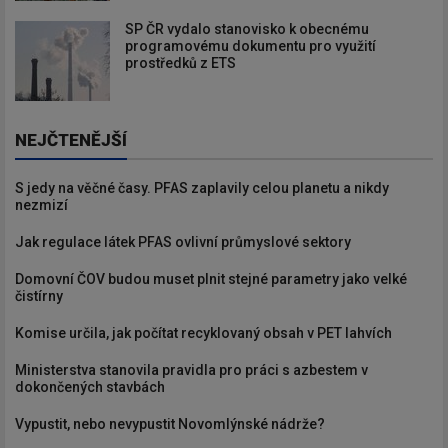
SP ČR vydalo stanovisko k obecnému
programovému dokumentu pro využití
prostředků z ETS
NEJČTENĚJŠÍ
S jedy na věčné časy. PFAS zaplavily celou planetu a nikdy
nezmizí
Jak regulace látek PFAS ovlivní průmyslové sektory
Domovní ČOV budou muset plnit stejné parametry jako velké
čistírny
Komise určila, jak počítat recyklovaný obsah v PET lahvích
Ministerstva stanovila pravidla pro práci s azbestem v
dokončených stavbách
Vypustit, nebo nevypustit Novomlýnské nádrže?