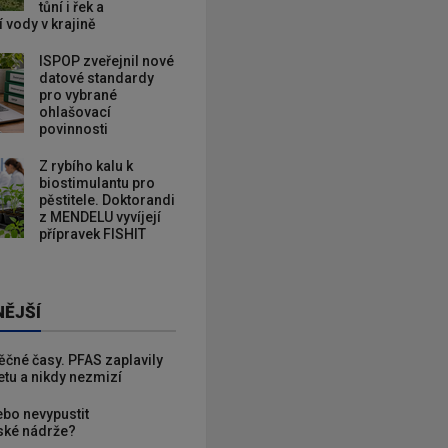
tůní i řek a
 vody v krajině
ISPOP zveřejnil nové
datové standardy
pro vybrané
ohlašovací
povinnosti
Z rybího kalu k
biostimulantu pro
pěstitele. Doktorandi
z MENDELU vyvíjejí
přípravek FISHIT
NĚJŠÍ
věčné časy. PFAS zaplavily
etu a nikdy nezmizí
ebo nevypustit
ké nádrže?