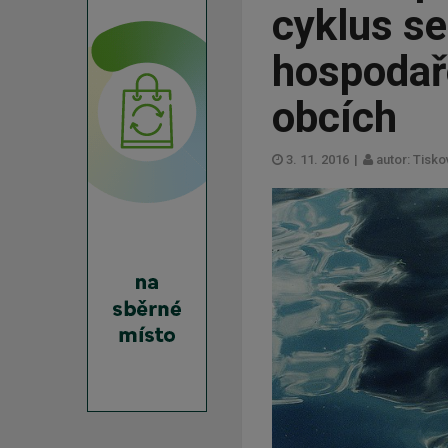
cyklus s
hospodař
obcích
3. 11. 2016
|
autor: Tisk