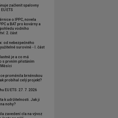
nuje začlenit spalovny
 EU ETS
rnice o IPPC, novela
PPC a BAT pro kovárny a
 pohledu vodního
ví: 2. část
x: od nebezpečného
užitelné surovině - I. část
vlastně je a co má
 s prvním přistáním
 Měsíci
ce proměnila brněnskou
ak probíhal celý projekt?
hu EU ETS: 27. 7. 2026
ta k udržitelnosti. Jak ji
í na nohy?
ila zavedení cla na vývoz