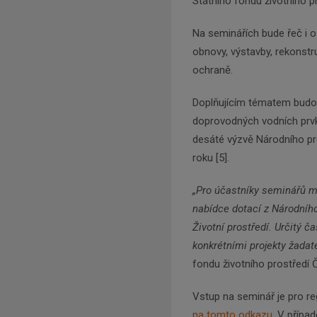
Státního fondu životního p
Na seminářích bude řeč i 
obnovy, výstavby, rekonst
ochraně.
Doplňujícím tématem budou
doprovodných vodních prvků
desáté výzvě Národního pr
roku [5].
„Pro účastníky seminářů 
nabídce dotací z Národníh
Životní prostředí. Určitý 
konkrétními projekty žadate
fondu životního prostředí 
Vstup na seminář je pro r
na tomto odkazu
. V přípa