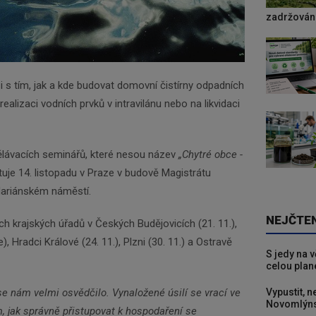
zadržování
i s tím, jak a kde budovat domovní čistírny odpadních
realizaci vodních prvků v intravilánu nebo na likvidaci
ělávacích seminářů, které nesou název
„Chytré obce -
rtuje 14. listopadu v Praze v budově Magistrátu
Mariánském náměstí.
NEJČTE
 krajských úřadů v Českých Budějovicích (21. 11.),
), Hradci Králové (24. 11.), Plzni (30. 11.) a Ostravě
S jedy na 
celou plan
Vypustit, n
e nám velmi osvědčilo. Vynaložené úsilí se vrací ve
Novomlýns
, jak správně přistupovat k hospodaření se