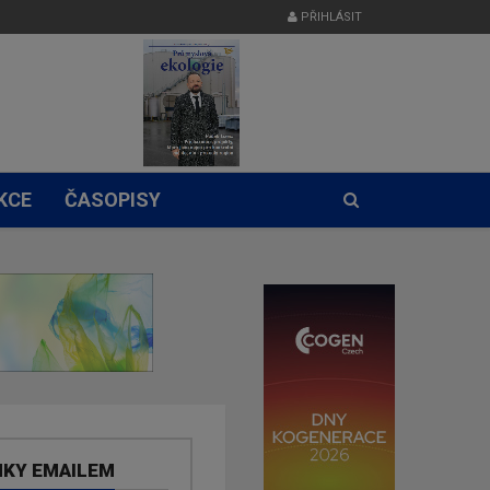
PŘIHLÁSIT
KCE
ČASOPISY
NKY EMAILEM