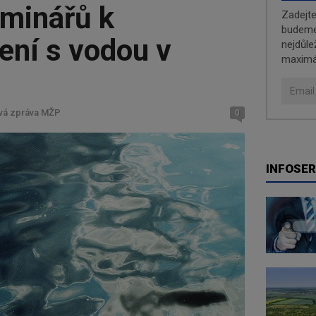
eminářů k
Zadejt
budeme 
ení s vodou v
nejdůle
maximá
ová zpráva MŽP
0
INFOSER