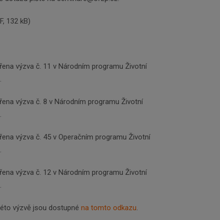
nejdůležitější informace, maximálně 1x týdně.
F, 132 kB)
Odebírat
evřena výzva č. 11 v Národním programu Životní
.
evřena výzva č. 8 v Národním programu Životní
.
evřena výzva č. 45 v Operačním programu Životní
.
evřena výzva č. 12 v Národním programu Životní
.
této výzvě jsou dostupné
na tomto odkazu
.