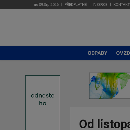
ne 09.Srp 2026
PŘEDPLATNÉ
INZERCE
KONTAKT
ODPADY
OVZD
Od listo