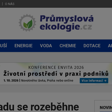
O NÁS
UŠÍ
ENERGIE
VODA
CHEMIE
DOTACE
A
padu se rozeběhne
NOVI