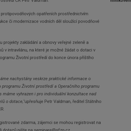
rostředí ČR Petr Valdman.
hliníkového
o protipovodňových opatřeních prostřednictvím
rukce či modernizace vodních děl sloužící povodňové
 projekty zakládání a obnovy veřejné zeleně a
 v intravilánu, na které je možné žádat o dotaci v
ogramu Životní prostředí do konce února příštího
máme nachystány veskrze praktické informace o
o programu Životní prostředí a Operačního programu
čas máme vyhrazen i pro individuální konzultace nad
lů o dotace,"
upřesňuje Petr Valdman, ředitel Státního
Newsletter
ČR.
egistrované zdarma, zájemci se mohou registrovat na
Zadejte váš email a my Vám budeme zasílat ty
dě dotazů pište na seminare@sfzp.cz.