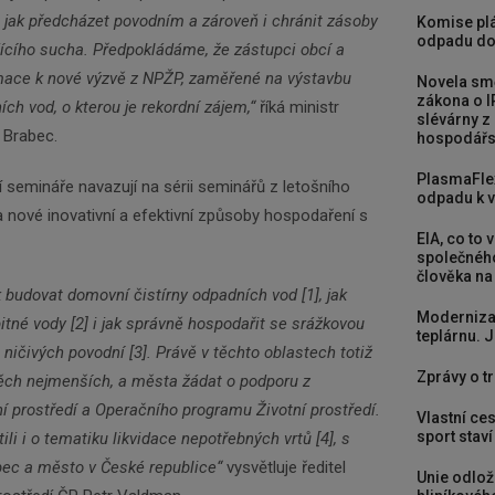
 jak předcházet povodním a zároveň i chránit zásoby
Komise plá
odpadu do
jícího sucha. Předpokládáme, že zástupci obcí a
mace k nové výzvě z NPŽP, zaměřené na výstavbu
Novela smě
zákona o I
ch vod, o kterou je rekordní zájem,“
říká ministr
slévárny z
 Brabec.
hospodářst
PlasmaFle
 semináře navazují na sérii seminářů z letošního
odpadu k vy
na nové inovativní a efektivní způsoby hospodaření s
EIA, co to 
společného
člověka na
k budovat domovní čistírny odpadních vod [1], jak
Moderniza
pitné vody [2] i jak správně hospodařit se srážkovou
teplárnu. J
ničivých povodní [3]. Právě v těchto oblastech totiž
Zprávy o tr
ěch nejmenších, a města žádat o podporu z
 prostředí a Operačního programu Životní prostředí.
Vlastní ces
sport stav
i i o tematiku likvidace nepotřebných vrtů [4], s
bec a město v České republice“
vysvětluje ředitel
Unie odlož