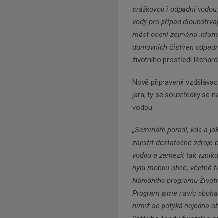
srážkovou i odpadní vodou,
vody pro případ dlouhotrva
měst ocení zejména infor
domovních čistíren odpadní
životního prostředí Richard
Nově připravené vzdělávací
jara, ty se soustředily se 
vodou.
„Semináře poradí, kde a ja
zajistit dostatečné zdroje 
vodou a zamezit tak vzniku 
nyní mohou obce, včetně t
Národního programu Životní
Program jsme navíc obohatil
nimiž se potýká nejedna o