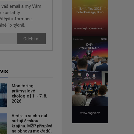
e váš email a my Vám
zasílat ty
žitější informace,
lně 1x týdně.
Odebírat
VIS
Monitoring
průmyslové
ekologie | 1. - 7. 8.
2026
Vedra a sucho dál
sužují českou
krajinu. MŽP přispívá
na obnovu mokřadů,