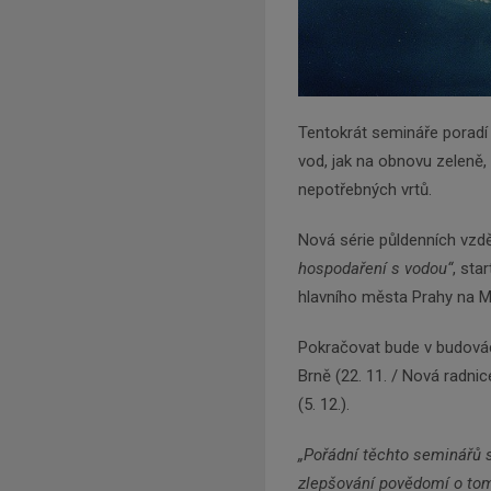
Tentokrát semináře poradí 
vod, jak na obnovu zeleně, 
nepotřebných vrtů.
Nová série půldenních vzd
hospodaření s vodou“
, sta
hlavního města Prahy na 
Pokračovat bude v budovách
Brně (22. 11. / Nová radnice
(5. 12.).
„Pořádní těchto seminářů s
zlepšování povědomí o tom