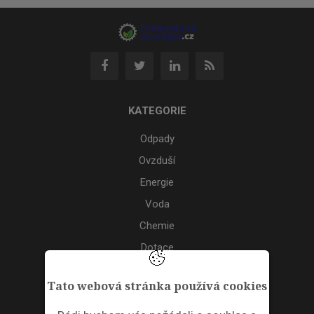
KATEGORIE
Odpady
Ovzduší
Energie
Voda
Chemie
Dotace
Akce
Tato webová stránka používá cookies
TAGS