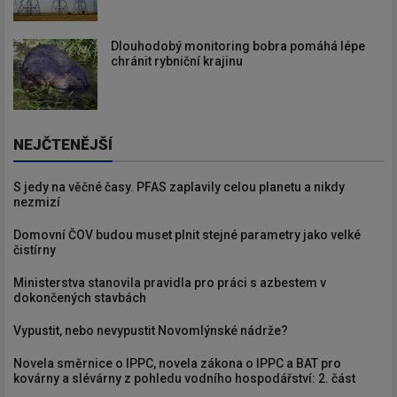
Dlouhodobý monitoring bobra pomáhá lépe
chránit rybniční krajinu
NEJČTENĚJŠÍ
S jedy na věčné časy. PFAS zaplavily celou planetu a nikdy
nezmizí
Domovní ČOV budou muset plnit stejné parametry jako velké
čistírny
Ministerstva stanovila pravidla pro práci s azbestem v
dokončených stavbách
Vypustit, nebo nevypustit Novomlýnské nádrže?
Novela směrnice o IPPC, novela zákona o IPPC a BAT pro
kovárny a slévárny z pohledu vodního hospodářství: 2. část