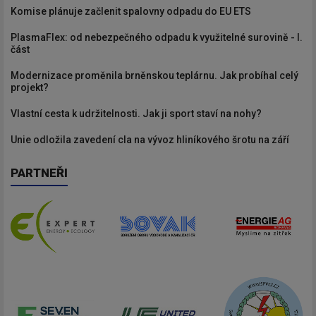
Komise plánuje začlenit spalovny odpadu do EU ETS
PlasmaFlex: od nebezpečného odpadu k využitelné surovině - I.
část
Modernizace proměnila brněnskou teplárnu. Jak probíhal celý
projekt?
Vlastní cesta k udržitelnosti. Jak ji sport staví na nohy?
Unie odložila zavedení cla na vývoz hliníkového šrotu na září
PARTNEŘI