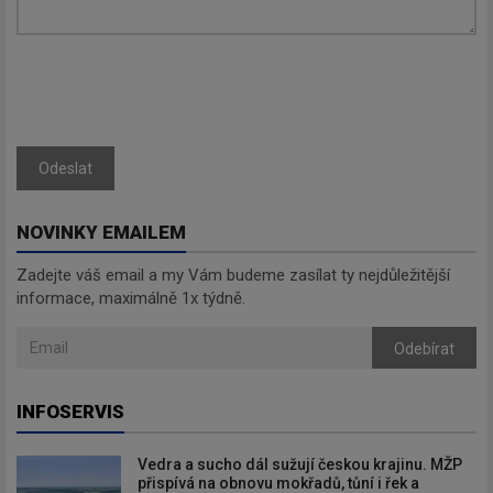
Zadejte váš email a my Vám
budeme zasílat ty nejdůležitější
informace, maximálně 1x týdně.
Odeslat
Odebírat
NOVINKY EMAILEM
Zadejte váš email a my Vám budeme zasílat ty nejdůležitější
informace, maximálně 1x týdně.
Odebírat
INFOSERVIS
Vedra a sucho dál sužují českou krajinu. MŽP
přispívá na obnovu mokřadů, tůní i řek a