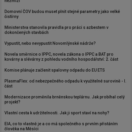
nezmizí
Domovní ČOV budou muset plnit stejné parametry jako velké
čistírny
Ministerstva stanovila pravidla pro práci s azbestem v
dokončených stavbách
Vypustit, nebo nevypustit Novomlýnské nádrže?
Novela směrnice o IPPC, novela zákona o IPPC a BAT pro
kovárny a slévárny z pohledu vodního hospodářství: 2. část
Komise plánuje začlenit spalovny odpadu do EU ETS
PlasmaFlex: od nebezpečného odpadu k využitelné surovině - I.
část
Modernizace proměnila brněnskou teplárnu. Jak probíhal celý
projekt?
Vlastní cesta k udržitelnosti. Jak ji sport staví na nohy?
EIA, co to vlastně je a co má společného s prvním přistáním
člověka na Měsíci