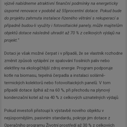
výzvě nabídneme atraktivní finanční podmínky na energeticky
úsporné renovace v podobě až 55procentní dotace. Pokud bude
do projektu zahrnuta instalace řízeného větrání s rekuperací a
případně budou-li využity i fotovoltaické panely, může majitelům
objektů dotace následně uhradit až 70 % z celkových výdajů na
projekt.“
Dotaci je však možné čerpat i v případě, že se vlastník rozhodne
změnit způsob vytápění ze spalování fosilních paliv nebo
elektřiny na ekologičtější zdroj energie. Program podporuje
kotle na biomasu, tepelná čerpadla a instalaci solárně-
termických kolektorů nebo fotovoltaických panelů. V tom
případě dotace šplhá až na 60 %, při přechodu na plynový
kondenzační kotel až na 40 % z celkových uznatelných výdajů.
Pokud investoři přistoupí k výstavbě nového objektu v
nejúspornějším, pasivním standardu, pokryje jim dotace z
Operačního programu Životní prostředí až 30 % z celkových