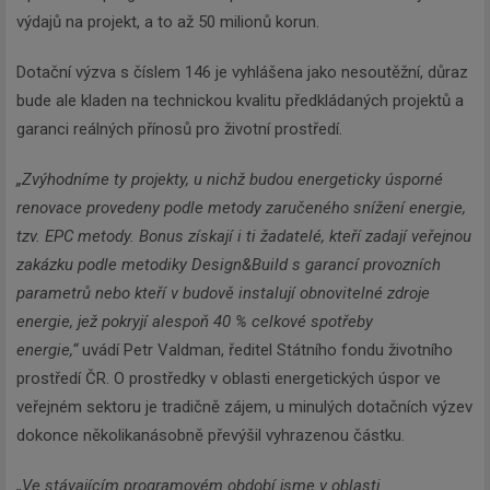
výdajů na projekt, a to až 50 milionů korun.
Dotační výzva s číslem 146 je vyhlášena jako nesoutěžní, důraz
bude ale kladen na technickou kvalitu předkládaných projektů a
garanci reálných přínosů pro životní prostředí.
„Zvýhodníme ty projekty, u nichž budou energeticky úsporné
renovace provedeny podle metody zaručeného snížení energie,
tzv. EPC metody. Bonus získají i ti žadatelé, kteří zadají veřejnou
zakázku podle metodiky Design&Build s garancí provozních
parametrů nebo kteří v budově instalují obnovitelné zdroje
energie, jež pokryjí alespoň 40 % celkové spotřeby
energie,“
uvádí Petr Valdman, ředitel Státního fondu životního
prostředí ČR. O prostředky v oblasti energetických úspor ve
veřejném sektoru je tradičně zájem, u minulých dotačních výzev
dokonce několikanásobně převýšil vyhrazenou částku.
„Ve stávajícím programovém období jsme v oblasti