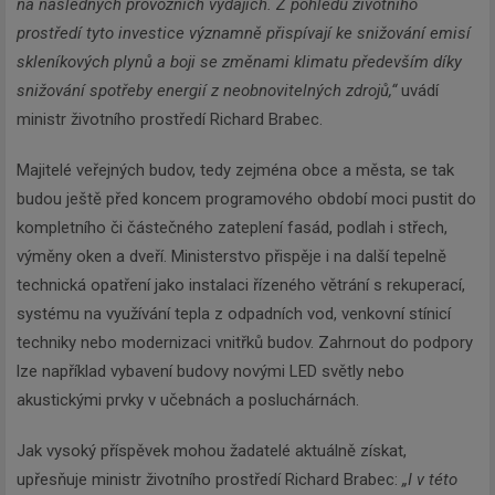
na následných provozních výdajích. Z pohledu životního
prostředí tyto investice významně přispívají ke snižování emisí
skleníkových plynů a boji se změnami klimatu především díky
snižování spotřeby energií z neobnovitelných zdrojů,“
uvádí
ministr životního prostředí Richard Brabec.
Majitelé veřejných budov, tedy zejména obce a města, se tak
budou ještě před koncem programového období moci pustit do
kompletního či částečného zateplení fasád, podlah i střech,
výměny oken a dveří. Ministerstvo přispěje i na další tepelně
technická opatření jako instalaci řízeného větrání s rekuperací,
systému na využívání tepla z odpadních vod, venkovní stínicí
techniky nebo modernizaci vnitřků budov. Zahrnout do podpory
lze například vybavení budovy novými LED světly nebo
akustickými prvky v učebnách a posluchárnách.
Jak vysoký příspěvek mohou žadatelé aktuálně získat,
upřesňuje ministr životního prostředí Richard Brabec:
„I v této