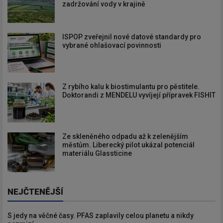
zadržování vody v krajině
ISPOP zveřejnil nové datové standardy pro
vybrané ohlašovací povinnosti
Z rybího kalu k biostimulantu pro pěstitele.
Doktorandi z MENDELU vyvíjejí přípravek FISHIT
Ze skleněného odpadu až k zelenějším
městům. Liberecký pilot ukázal potenciál
materiálu Glassticine
NEJČTENĚJŠÍ
S jedy na věčné časy. PFAS zaplavily celou planetu a nikdy