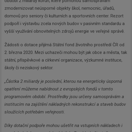
období 2 miliardy korun, které pomohou samosprávám
zmodernizovat neúsporné objekty škol, nemocnic, úřadů,
domovů pro seniory či kulturních a sportovních center. Rezort
podpoří i výstavbu zcela nových budov v pasivním standardu a
vyšší využívání obnovitelných zdrojů energie ve veřejné správě.
Žádosti o dotace přijímá Státní fond životního prostředí ČR od
2. března 2020. Mezi uchazeči mohou být jak obce a města, tak
státní, příspěvkové a církevní organizace, výzkumné instituce,
školy či neziskový sektor.
„Částka 2 miliardy je poslední, kterou na energeticky úsporná
opatření můžeme nabídnout z evropských fondů v tomto
programovém období. Prostředky jsou určeny samosprávám a
institucím na zajištění nákladných rekonstrukcí a staveb budov
sloužících potřebám veřejnosti.
Díky dotační podpoře mohou ušetřit na vstupních nákladech i