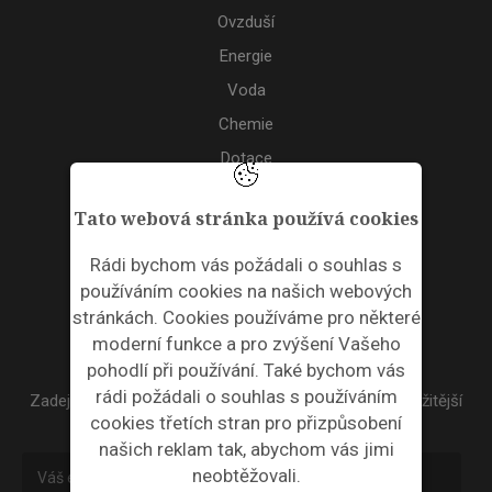
Ovzduší
Energie
Voda
Chemie
Dotace
Akce
Tato webová stránka používá cookies
TAGS
Rádi bychom vás požádali o souhlas s
používáním cookies na našich webových
ODPADNÍ PLASTY
stránkách. Cookies používáme pro některé
moderní funkce a pro zvýšení Vašeho
NEWSLETTER
pohodlí při používání. Také bychom vás
rádi požádali o souhlas s používáním
Zadejte váš email a my Vám budeme zasílat ty nejdůležitější
cookies třetích stran pro přizpůsobení
informace, maximálně 1x týdně.
našich reklam tak, abychom vás jimi
neobtěžovali.