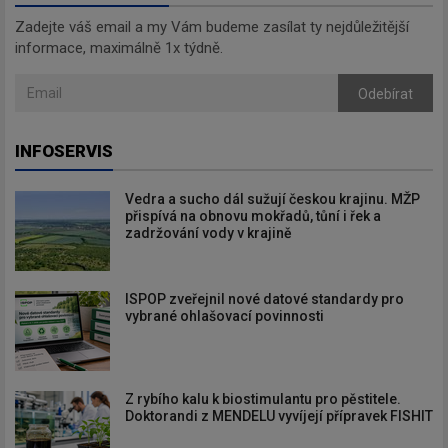
Zadejte váš email a my Vám budeme zasílat ty nejdůležitější
informace, maximálně 1x týdně.
Odebírat
INFOSERVIS
Vedra a sucho dál sužují českou krajinu. MŽP
přispívá na obnovu mokřadů, tůní i řek a
zadržování vody v krajině
ISPOP zveřejnil nové datové standardy pro
vybrané ohlašovací povinnosti
Z rybího kalu k biostimulantu pro pěstitele.
Doktorandi z MENDELU vyvíjejí přípravek FISHIT