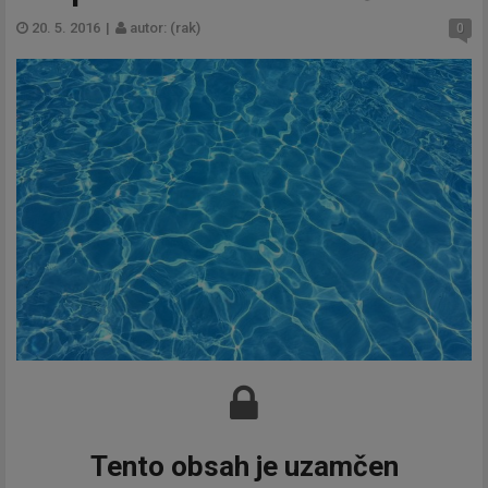
20. 5. 2016
|
autor: (rak)
0
Tento obsah je uzamčen