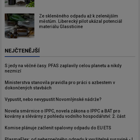
Ze skleněného odpadu až k zelenějším
městům. Liberecký pilot ukázal potenciál
materiálu Glassticine
Newsletter
NEJČTENĚJŠÍ
S jedy na věčné časy. PFAS zaplavily celou planetu a nikdy
nezmizí
Zadejte váš email a my Vám
budeme zasílat ty nejdůležitější
Ministerstva stanovila pravidla pro práci s azbestem v
dokončených stavbách
informace, maximálně 1x týdně.
Vypustit, nebo nevypustit Novomlýnské nádrže?
Novela směrnice o IPPC, novela zákona o IPPC a BAT pro
kovárny a slévárny z pohledu vodního hospodářství: 2. část
Odebírat
Komise plánuje začlenit spalovny odpadu do EU ETS
PlasmaFlex: od nebezpečného odpadu k využitelné surovině - I.