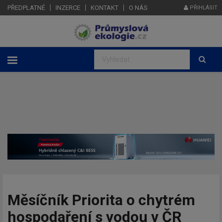
PŘEDPLATNÉ
INZERCE
KONTAKT
O NÁS
PŘIHLÁSIT
Měsíčník Priorita o chytrém
hospodaření s vodou v ČR