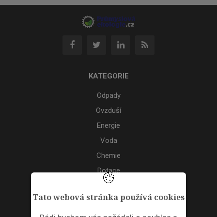
KATEGORIE
Odpady
Ovzduší
Energie
Voda
Chemie
Dotace
Akce
Tato webová stránka používá cookies
TAGS