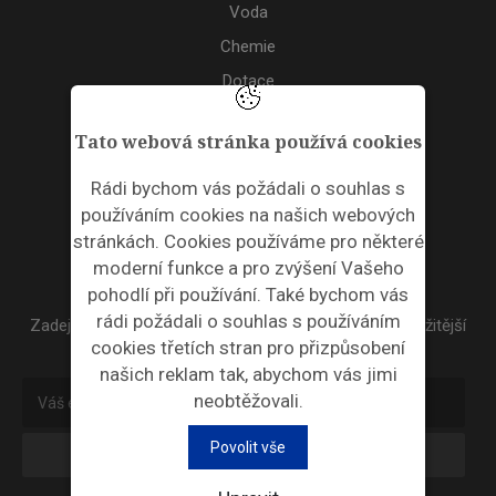
Voda
Chemie
Dotace
Akce
Tato webová stránka používá cookies
TAGS
Rádi bychom vás požádali o souhlas s
používáním cookies na našich webových
ODPADNÍ PLASTY
stránkách. Cookies používáme pro některé
moderní funkce a pro zvýšení Vašeho
NEWSLETTER
pohodlí při používání. Také bychom vás
rádi požádali o souhlas s používáním
Zadejte váš email a my Vám budeme zasílat ty nejdůležitější
cookies třetích stran pro přizpůsobení
informace, maximálně 1x týdně.
našich reklam tak, abychom vás jimi
neobtěžovali.
Povolit vše
Odebírat