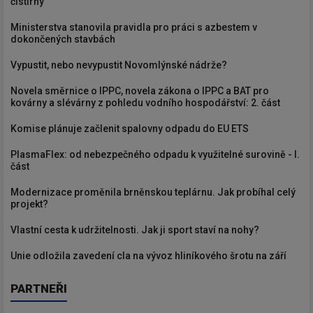
čistírny
Ministerstva stanovila pravidla pro práci s azbestem v
dokončených stavbách
Vypustit, nebo nevypustit Novomlýnské nádrže?
Novela směrnice o IPPC, novela zákona o IPPC a BAT pro
kovárny a slévárny z pohledu vodního hospodářství: 2. část
Komise plánuje začlenit spalovny odpadu do EU ETS
PlasmaFlex: od nebezpečného odpadu k využitelné surovině - I.
část
Modernizace proměnila brněnskou teplárnu. Jak probíhal celý
projekt?
Vlastní cesta k udržitelnosti. Jak ji sport staví na nohy?
Unie odložila zavedení cla na vývoz hliníkového šrotu na září
PARTNEŘI