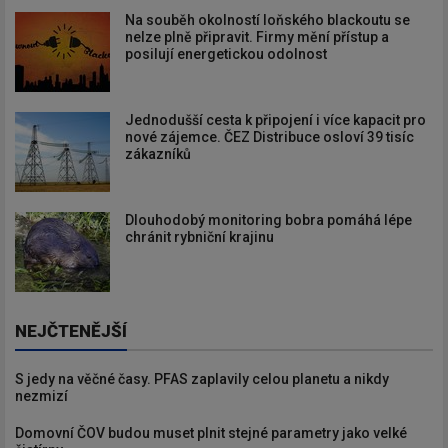
Na souběh okolností loňského blackoutu se
nelze plně připravit. Firmy mění přístup a
posilují energetickou odolnost
Jednodušší cesta k připojení i více kapacit pro
nové zájemce. ČEZ Distribuce osloví 39 tisíc
zákazníků
Dlouhodobý monitoring bobra pomáhá lépe
chránit rybniční krajinu
NEJČTENĚJŠÍ
S jedy na věčné časy. PFAS zaplavily celou planetu a nikdy
nezmizí
Domovní ČOV budou muset plnit stejné parametry jako velké