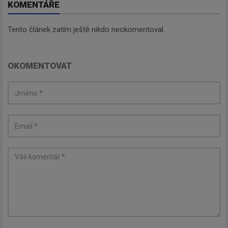
Zadejte váš email a my Vám
KOMENTÁŘE
budeme zasílat ty nejdůležitější
informace, maximálně 1x týdně.
Tento článek zatím ještě nikdo neokomentoval.
OKOMENTOVAT
Odebírat