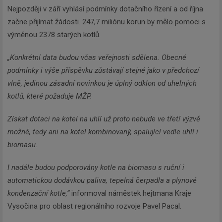
Nejpozději v září vyhlásí podmínky dotačního řízení a od října
začne přijímat žádosti. 247,7 miliónu korun by mělo pomoci s
výměnou 2378 starých kotlů.
„Konkrétní data budou včas veřejnosti sdělena. Obecné
podmínky i výše příspěvku zůstávají stejné jako v předchozí
vlně, jedinou zásadní novinkou je úplný odklon od uhelných
kotlů, které požaduje MŽP.
Získat dotaci na kotel na uhlí už proto nebude ve třetí výzvě
možné, tedy ani na kotel kombinovaný, spalující vedle uhlí i
biomasu.
I nadále budou podporovány kotle na biomasu s ruční i
automatickou dodávkou paliva, tepelná čerpadla a plynové
kondenzační kotle,“
informoval náměstek hejtmana Kraje
Vysočina pro oblast regionálního rozvoje Pavel Pacal.