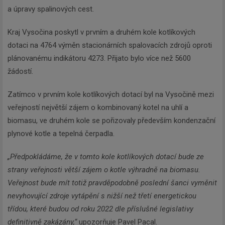
a úpravy spalinových cest.
Kraj Vysočina poskytl v prvním a druhém kole kotlíkových
dotaci na 4764 výměn stacionárních spalovacích zdrojů oproti
plánovanému indikátoru 4273. Přijato bylo více než 5600
žádostí.
Zatímco v prvním kole kotlíkových dotací byl na Vysočině mezi
veřejností největší zájem o kombinovaný kotel na uhlí a
biomasu, ve druhém kole se pořizovaly především kondenzační
plynové kotle a tepelná čerpadla.
„Předpokládáme, že v tomto kole kotlíkových dotací bude ze
strany veřejnosti větší zájem o kotle výhradně na biomasu.
Veřejnost bude mít totiž pravděpodobně poslední šanci vyměnit
nevyhovující zdroje vytápění s nižší než třetí energetickou
třídou, které budou od roku 2022 dle příslušné legislativy
definitivně zakázány,“
upozorňuje Pavel Pacal.