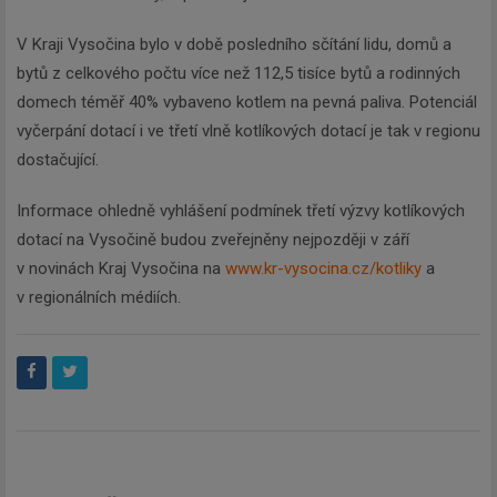
V Kraji Vysočina bylo v době posledního sčítání lidu, domů a
bytů z celkového počtu více než 112,5 tisíce bytů a rodinných
domech téměř 40% vybaveno kotlem na pevná paliva. Potenciál
vyčerpání dotací i ve třetí vlně kotlíkových dotací je tak v regionu
dostačující.
Informace ohledně vyhlášení podmínek třetí výzvy kotlíkových
dotací na Vysočině budou zveřejněny nejpozději v září
v novinách Kraj Vysočina na
www.kr-vysocina.cz/kotliky
a
v regionálních médiích.
Newsletter