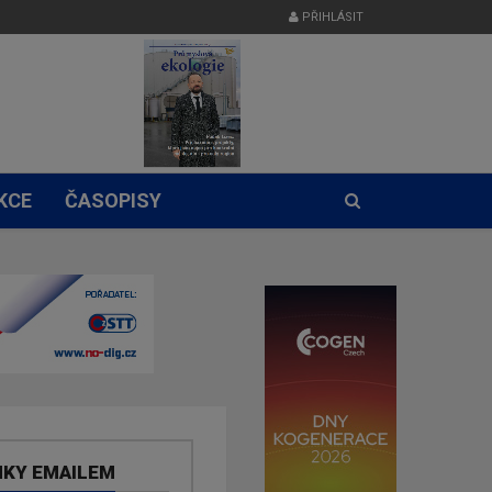
PŘIHLÁSIT
KCE
ČASOPISY
NKY EMAILEM