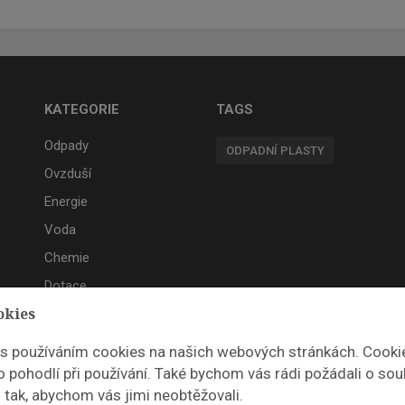
KATEGORIE
TAGS
Odpady
ODPADNÍ PLASTY
Ovzduší
Energie
Voda
Chemie
Dotace
okies
Akce
 s používáním cookies na našich webových stránkách. Cooki
 pohodlí při používání. Také bychom vás rádi požádali o sou
 tak, abychom vás jimi neobtěžovali.