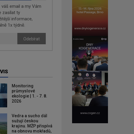
e váš email a my Vám
zasílat ty
žitější informace,
lně 1x týdně.
Odebírat
VIS
Monitoring
průmyslové
ekologie | 1. - 7. 8.
2026
Vedra a sucho dál
sužují českou
krajinu. MŽP přispívá
na obnovu mokřadů,