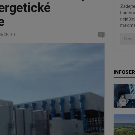
ergetické
Zadejt
budeme 
e
nejdůle
maximá
a ČR, a.s.
0
INFOSER