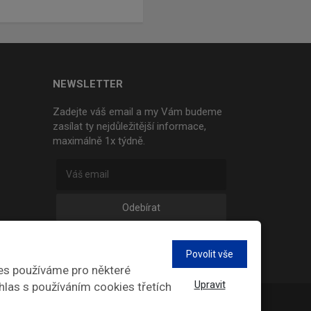
NEWSLETTER
Zadejte váš email a my Vám budeme
zasílat ty nejdůležitější informace,
maximálně 1x týdně.
Odebírat
Povolit vše
es používáme pro některé
Upravit
hlas s používáním cookies třetích