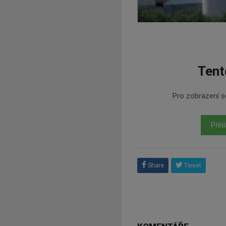
Tent
Pro zobrazení se
Přihl
Share
Tweet