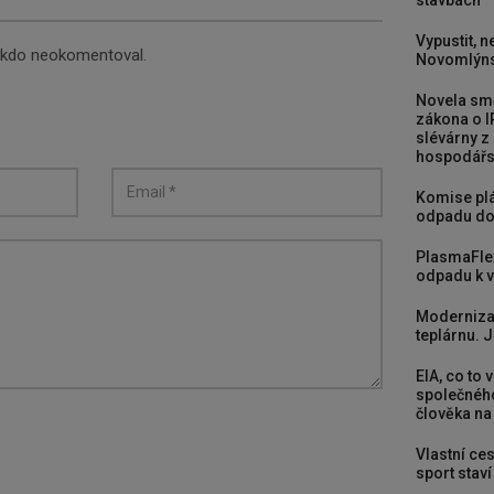
stavbách
Vypustit, n
nikdo neokomentoval.
Novomlýns
Novela smě
zákona o I
slévárny z
hospodářst
Komise plá
odpadu do
PlasmaFle
odpadu k vy
Moderniza
teplárnu. J
EIA, co to 
společného
člověka na
Vlastní ces
sport stav