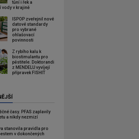
tůní i řek a
 vody v krajině
ISPOP zveřejnil nové
datové standardy
pro vybrané
ohlašovací
povinnosti
Z rybího kalu k
biostimulantu pro
pěstitele. Doktorandi
z MENDELU vyvíjejí
přípravek FISHIT
NĚJŠÍ
věčné časy. PFAS zaplavily
etu a nikdy nezmizí
va stanovila pravidla pro
zbestem v dokončených