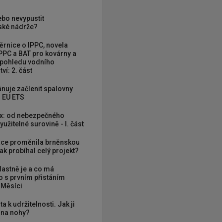
ebo nevypustit
ké nádrže?
rnice o IPPC, novela
PPC a BAT pro kovárny a
 pohledu vodního
ví: 2. část
nuje začlenit spalovny
 EU ETS
x: od nebezpečného
užitelné surovině - I. část
ce proměnila brněnskou
ak probíhal celý projekt?
vlastně je a co má
 s prvním přistáním
 Měsíci
ta k udržitelnosti. Jak ji
í na nohy?