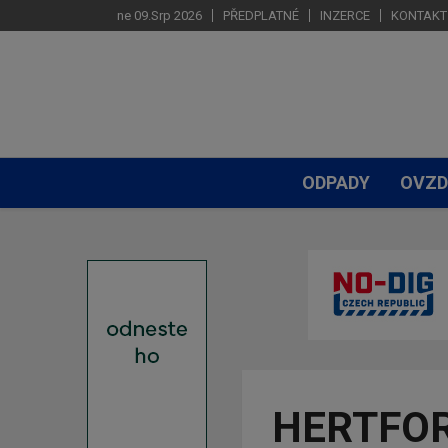
ne 09.Srp 2026
PŘEDPLATNÉ
INZERCE
KONTAKT
ODPADY
OVZD
HERTFOR