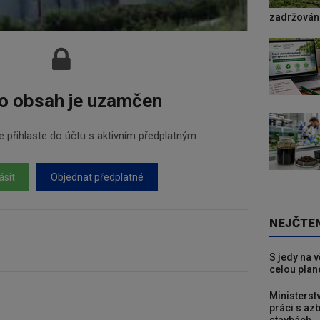
zadržování
o obsah je uzamčen
 přihlaste do účtu s aktivním předplatným.
ásit
Objednat předplatné
NEJČTE
S jedy na 
celou plan
Ministerst
práci s a