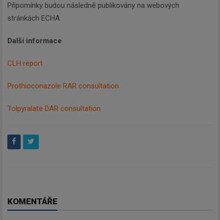
Připomínky budou následně publikovány na webových
budeme zasílat ty nejdůležitější
stránkách ECHA.
informace, maximálně 1x týdně.
Další informace
CLH report
Odebírat
Prothioconazole RAR consultation
Tolpyralate DAR consultation
KOMENTÁŘE