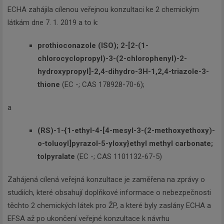
ECHA zahájila cílenou veřejnou konzultaci ke 2 chemickým
látkám dne 7. 1. 2019 a to k:
prothioconazole (ISO); 2-[2-(1-
chlorocyclopropyl)-3-(2-chlorophenyl)-2-
hydroxypropyl]-2,4-dihydro-3H-1,2,4-triazole-3-
thione
(EC -; CAS 178928-70-6);
a
(RS)-1-{1-ethyl-4-[4-mesyl-3-(2-methoxyethoxy)-
o-toluoyl]pyrazol-5-yloxy}ethyl methyl carbonate;
tolpyralate
(EC -; CAS 1101132-67-5)
Zahájená cílená veřejná konzultace je zaměřena na zprávy o
studiích, které obsahují doplňkové informace o nebezpečnosti
těchto 2 chemických látek pro ŽP, a které byly zaslány ECHA a
EFSA až po ukončení veřejné konzultace k návrhu