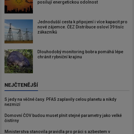
posilují energetickou odolnost
Jednodušší cesta k připojení i více kapacit pro
nové zájemce. ČEZ Distribuce osloví 39 tisíc
zákazníků
Dlouhodobý monitoring bobra pomáhá lépe
chránit rybniční krajinu
NEJČTENĚJŠÍ
S jedy na věčné časy. PFAS zaplavily celou planetu a nikdy
nezmizí
Domovní ČOV budou muset plnit stejné parametry jako velké
čistírny
Ministerstva stanovila pravidla pro práci s azbestem v