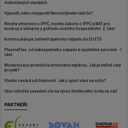
dokončených stavbách
Vypustit, nebo nevypustit Novomlýnské nádrže?
Novela směrnice o IPPC, novela zákona o IPPC a BAT pro
kovárny a slévárny z pohledu vodního hospodářství: 2. část
Komise plánuje začlenit spalovny odpadu do EU ETS
PlasmaFlex: od nebezpečného odpadu k využitelné surovině - I.
část
Modernizace proměnila brněnskou teplárnu. Jak probíhal celý
projekt?
Vlastní cesta k udržitelnosti. Jak ji sport staví na nohy?
Unie odložila zavedení cla na vývoz hliníkového šrotu na září
PARTNEŘI