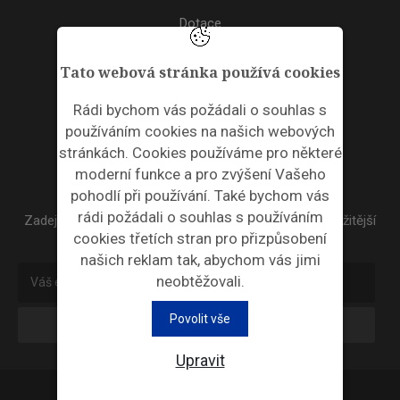
Dotace
Akce
Tato webová stránka používá cookies
TAGS
Rádi bychom vás požádali o souhlas s
používáním cookies na našich webových
ODPADNÍ PLASTY
stránkách. Cookies používáme pro některé
moderní funkce a pro zvýšení Vašeho
NEWSLETTER
pohodlí při používání. Také bychom vás
rádi požádali o souhlas s používáním
Zadejte váš email a my Vám budeme zasílat ty nejdůležitější
cookies třetích stran pro přizpůsobení
informace, maximálně 1x týdně.
našich reklam tak, abychom vás jimi
neobtěžovali.
Povolit vše
Odebírat
Upravit
Průmyslová ekologie © 2026 |
Nastavení cookies