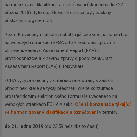
harmonizované klasifikace a označování (ukončena dne 22.
března 2018). Tyto doplňkové informace byly zaslány
příslušným orgánem UK.
Pozn.: K uvedeným látkám proběhla již také veřejná konzultace
na webových stránkách EFSA a to k hodnotící zprávě o
obnovení/Renewal Assessment Report (RAR) u
prothioconazole a k návrhu zprávy o posouzení/Draft
Assessment Report (DAR) u tolpyralate.
ECHA vyzývá všechny zainteresované strany k zaslání
připomínek, které se týkají předmětu cílené konzultace
prostřednictvím elektronického formuláře uvedeného na
webových stránkách ECHA v sekci
Cílená konzultace týkající
se harmonizované klasifikace a označování
v termínu:
Newsletter
do 21. ledna 2019
(do 23:59 helsinkého času).
Zadejte váš email a my Vám